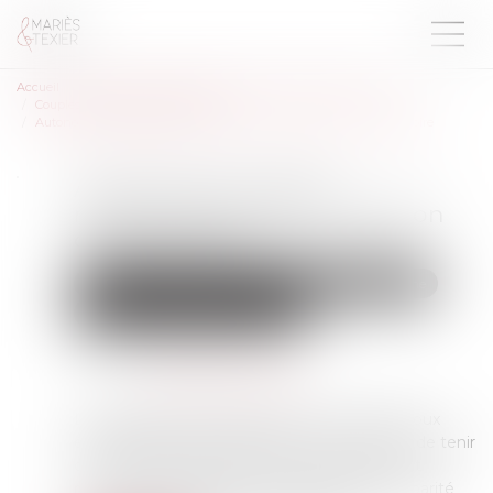
Accueil
Droit de la famille, des personnes et de leur patrimoine
Couples et régime matrimoniaux
Autonomie du régime matrimonial et de la prestation compensatoire
Autonomie du régime
matrimonial et de la prestation
compensatoire
Droit de la famille, des personnes et de leur patrimoine
Couples et régime matrimoniaux
Publié le :
16/11/2022
Source :
actu.dalloz-etudiant.fr
La liquidation du régime matrimonial des époux
étant par définition égalitaire, il n’y a pas lieu de tenir
compte de la part de la communauté devant
revenir à chaque époux pour apprécier la disparité