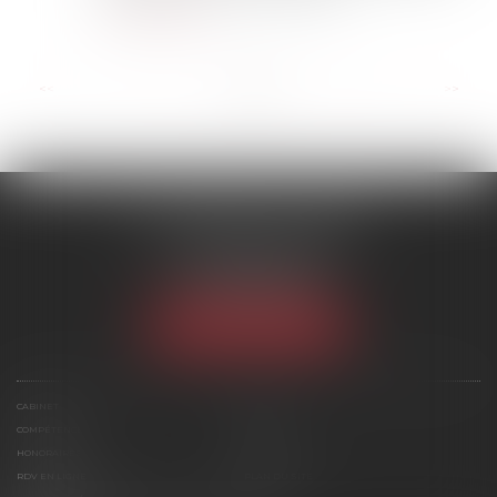
Lire la suite
...
<<
<
2
3
4
5
6
7
8
>
>>
SCP MARIES & TEXIER
1 rue Armand Cassagne
77000 MELUN
Tél :
01 64 79 74 20
NOUS LOCALISER
CABINET
ÉQUIPE
COMPÉTENCES
ACTUS
HONORAIRES
CONTACT
RDV EN LIGNE
PLAN DU SITE