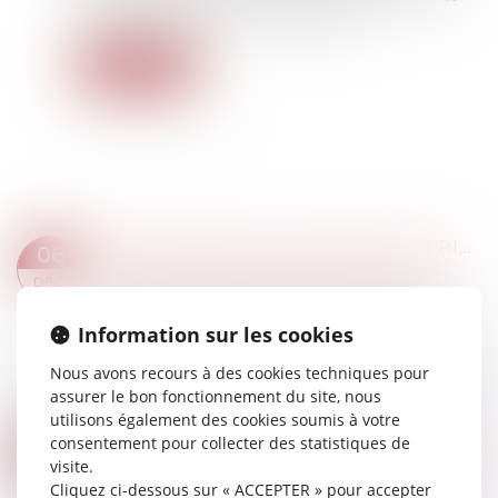
créée par la rupture du lien conjugal...
Lire la suite
COMPÉTENCE EN MATIÈRE MATRIMONIALE : NOTION DE RÉSIDENCE HABITUELLE
06
Droit de la famille, des personnes et de leur
DÉC.
patrimoine
/
Couples et régime matrimoniaux
Aux termes de l’article 3, § 1, sous a), premier
Information sur les cookies
tiret, du règlement Bruxelles II bis relatif à la
Nous avons recours à des cookies techniques pour
compétence, la reconnaissance et l’exécution
assurer le bon fonctionnement du site, nous
des décisions en matière matrimon...
utilisons également des cookies soumis à votre
Lire la suite
consentement pour collecter des statistiques de
EPOUX COMMUNS EN BIEN ET VENTE D’UN BIEN IMMOBILIER : L'EXONÉRATION DE LA RÉSIDENCE PRINCIPALE S'APPRÉCIE POUR CHACUN DES ÉPOUX
30
visite.
Droit de la famille, des personnes et de leur
NOV.
Cliquez ci-dessous sur « ACCEPTER » pour accepter
patrimoine
/
Couples et régime matrimoniaux