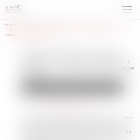
Accueil
Droit de la famille, des personnes et de leur patrimoine
Donation-partage ou simple donation ? La Cour de cassation tranche sur
l’exigence de partage effectif
Donation-partage ou simple
donation ? La Cour de cassation
tranche sur l’exigence de partage
effectif
Droit de la famille, des personnes et de leur patrimoine
Publié le :
21/08/2025
Source :
www.lemag-juridique.com
La donation-partage, prévue à l’article 1075 du Code
civil, permet à un ascendant d’organiser de son
vivant la répartition de ses biens entre ses héritiers
présomptifs. Elle suppose toutefois une attribution