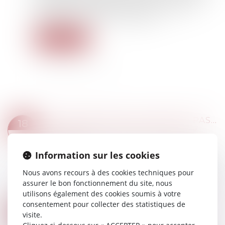
matérielle et individualisée des biens, chaque
bénéficiaire recevant un lot distinct...
Lire la suite
PAS DE RETOUR DE L’ENFANT, PAS DE REMBOURSEMENT DES FRAIS ENGAGÉS
18
Droit de la famille, des personnes et de leur
AOÛT
patrimoine
Information sur les cookies
La Convention de La Haye du 25 octobre 1980
vise à lutter contre l’enlèvement international
Nous avons recours à des cookies techniques pour
d’enfants en organisant leur retour immédiat et
assurer le bon fonctionnement du site, nous
en réglant les droits de visite...
utilisons également des cookies soumis à votre
Lire la suite
consentement pour collecter des statistiques de
MANDATAIRE SPÉCIAL : UN APPEL RESTE RECEVABLE MÊME APRÈS LA FIN DU MANDAT
04
visite.
Droit de la famille, des personnes et de leur
AOÛT