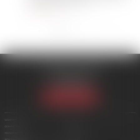
finalement plus d'actualité...
Lire la suite
<<
<
1
2
3
4
5
>
>>
SCP MARIES & TEXIER
1 rue Armand Cassagne
77000 MELUN
Tél :
01 64 79 74 20
NOUS LOCALISER
CABINET
ÉQUIPE
COMPÉTENCES
ACTUS
HONORAIRES
CONTACT
RDV EN LIGNE
PLAN DU SITE