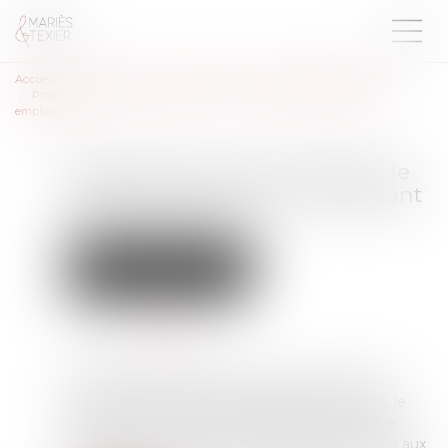
Accueil
Droit du travail - Employeurs
Droit de la protection sociale
Projet de loi pouvoir d’achat : le point sur les mesures intéressant les
employeurs
Projet de loi pouvoir d’achat : le
point sur les mesures intéressant
les employeurs
Droit du travail - Employeurs
Droit de la protection sociale
Publié le :
27/07/2022
Source :
www.efl.fr
Présenté en Conseil des ministres le 7 juillet et
déposé dans la foulée à l’Assemblée nationale, le
projet de loi portant mesures d’urgence pour la
protection du pouvoir d’achat laisse la part belle aux