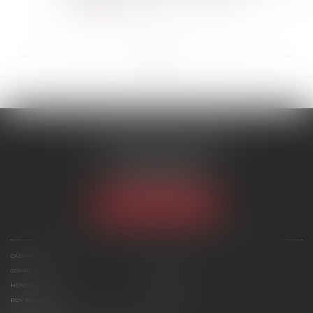
Lire la suite
...
...
<<
<
20
21
22
23
24
25
26
>
>>
SCP MARIES & TEXIER
1 rue Armand Cassagne
77000 MELUN
Tél :
01 64 79 74 20
NOUS LOCALISER
CABINET
ÉQUIPE
COMPÉTENCES
ACTUS
HONORAIRES
CONTACT
RDV EN LIGNE
PLAN DU SITE