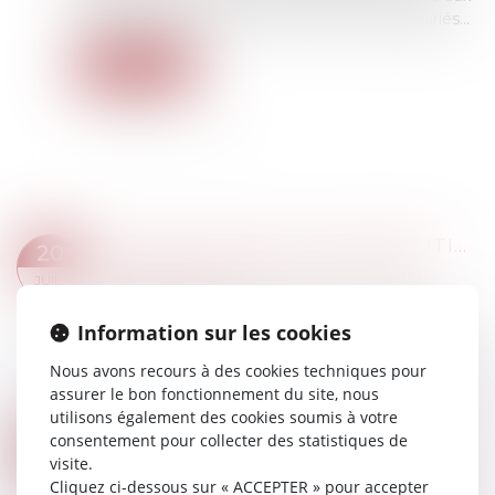
employeurs pour améliorer le sort de leurs salariés...
Lire la suite
MODULATION DE LA CONTRIBUTION D’ASSURANCE CHÔMAGE
20
Droit du travail - Employeurs
/
Droit de la
JUIL.
protection sociale
La notification des taux modulés d’assurance
Information sur les cookies
chômage, en application du dispositif dit de «
Nous avons recours à des cookies techniques pour
bonus-malus », repose sur plusieurs croisements
assurer le bon fonctionnement du site, nous
de données opérés par les opérateurs...
utilisons également des cookies soumis à votre
Lire la suite
consentement pour collecter des statistiques de
LE TRANSFERT DU RECOUVREMENT DES COTISATIONS AGIRC-ARRCO AUX URSSAF À NOUVEAU REPORTÉ ?
14
visite.
Droit du travail - Employeurs
/
Droit de la
JUIL.
Cliquez ci-dessous sur « ACCEPTER » pour accepter
protection sociale