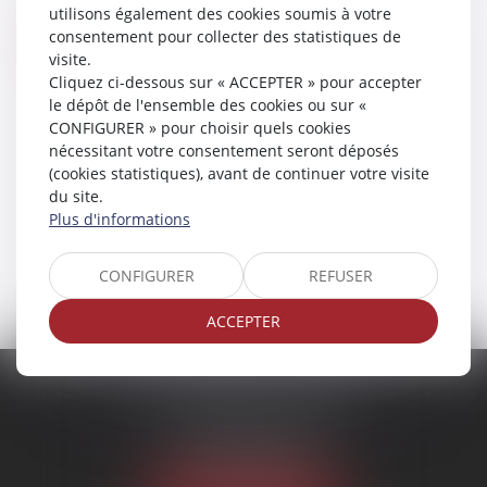
utilisons également des cookies soumis à votre
consentement pour collecter des statistiques de
Lire la suite
visite.
Cliquez ci-dessous sur « ACCEPTER » pour accepter
le dépôt de l'ensemble des cookies ou sur «
CONFIGURER » pour choisir quels cookies
nécessitant votre consentement seront déposés
(cookies statistiques), avant de continuer votre visite
du site.
Plus d'informations
...
<<
<
13
14
15
16
17
18
19
>
>>
CONFIGURER
REFUSER
ACCEPTER
SCP MARIES & TEXIER
1 rue Armand Cassagne
77000 MELUN
Tél :
01 64 79 74 20