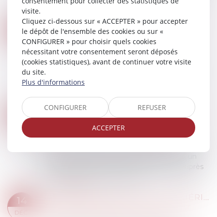
consentement pour collecter des statistiques de
ne résidait pas dans la volonté des...
visite.
Lire la suite
Cliquez ci-dessous sur « ACCEPTER » pour accepter
LE PAIEMENT DE SOMMES DUES AU TITRE D’UNE CONDAMNATION POUR RECEL SUCCESSORAL EST DE NATURE DÉLICTUELLE, DE SORTE QU’IL NE CONSTITUE PAS UNE DETTE PERSONNELLE ET PEUT DONC ÊTRE POURSUIVI SUR LES BIENS COMMUNS
12
le dépôt de l'ensemble des cookies ou sur «
Droit de la famille, des personnes et de leur
CONFIGURER » pour choisir quels cookies
JANV.
patrimoine
/
Patrimoine et succession
nécessitant votre consentement seront déposés
Agissant sur le fondement de décisions de
(cookies statistiques), avant de continuer votre visite
justice lui attribuant diverses sommes au titre
du site.
d’un recel successoral dans un partage de
Plus d'informations
succession, un héritier a fait délivrer un co...
Lire la suite
CONFIGURER
REFUSER
ASSURANCE-VIE ET OBLIGATION PRÉCONTRACTUELLE D’INFORMATION
04
Droit de la famille, des personnes et de leur
ACCEPTER
JANV.
patrimoine
/
Patrimoine et succession
Dans cette affaire, le 8 février 2006, un homme
a souscrit, par l’intermédiaire d’un courtier, un
contrat d’assurance-vie à capital variable auprès
d’un assureur. Se prévalant d...
Lire la suite
UN INDIVISAIRE NE PEUT ACQUÉRIR UN BIEN INDIVIS PAR PRESCRIPTION QUE SOUS DE STRICTES CONDITIONS
14
Droit de la famille, des personnes et de leur
DÉC.