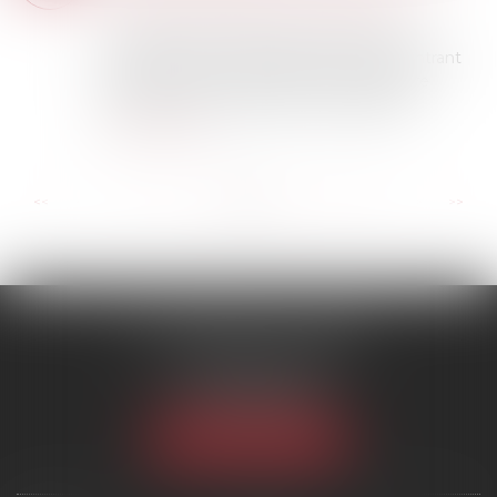
patrimoine
/
Patrimoine et succession
Un propriétaire indivis ne peut prescrire à
l’encontre des coïndivisaires qu’en démontrant
l’intention de se comporter en propriétaire
exclusif du bien indivis par l’accomplisse...
Lire la suite
...
...
<<
<
17
18
19
20
21
22
23
>
>>
SCP MARIES & TEXIER
1 rue Armand Cassagne
77000 MELUN
Tél :
01 64 79 74 20
NOUS LOCALISER