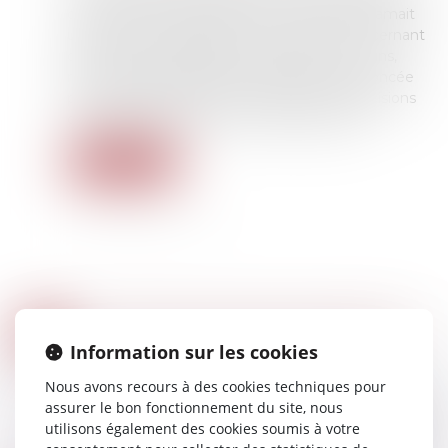
couple commun en biens, où un héritier réclamait
une action en déclaration de simulation concernant
des donations réalisées sur les biens communs,
rejette l’irrecevabilité pour prescription prononcée
par la juridiction du fond, et apporte des précisions
concernant les délais d’une telle demande...
Lire la suite
LA RÉVOCATION PAR CONSENTEMENT MUTUEL D’UNE DONATION DOIT AVOIR UNE CAUSE LICITE
09
Droit de la famille, des personnes et de leur
Information sur les cookies
FÉVR.
patrimoine
/
Patrimoine et succession
Nous avons recours à des cookies techniques pour
Des juges du fond sont censurés pour ne pas
assurer le bon fonctionnement du site, nous
avoir recherché, comme il le leur était demandé,
utilisons également des cookies soumis à votre
si la cause de l'acte révocatoire d’une donation