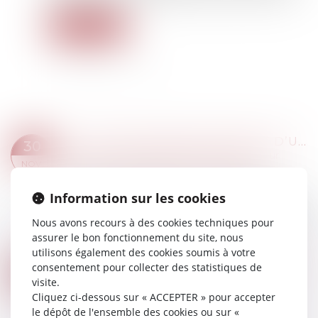
Lire la suite
ACTION EN REMBOURSEMENT D’UNE SOMME DUE : ABSENCE DE CONDAMNATION À UNE DOUBLE EXÉCUTION LORSQUE LES INTÉRÊTS PORTENT SUR DEUX PÉRIODES DISTINCTES
30
Droit de la famille, des personnes et de leur
NOV.
patrimoine
/
Patrimoine et succession
Le 8 novembre 2023, la Cour de cassation a
Information sur les cookies
statué sur une affaire de contestation de double
Nous avons recours à des cookies techniques pour
paiement, portant sur le remboursement d’une
assurer le bon fonctionnement du site, nous
somme due. Dans les faits, la veuve et l...
utilisons également des cookies soumis à votre
Lire la suite
HÉRITIER BLOQUE LA SUCCESSION : QUELLES SOLUTIONS POUR DÉBLOQUER LA SITUATION ?
consentement pour collecter des statistiques de
01
Droit de la famille, des personnes et de leur
visite.
NOV.
patrimoine
/
Patrimoine et succession
Cliquez ci-dessous sur « ACCEPTER » pour accepter
le dépôt de l'ensemble des cookies ou sur «