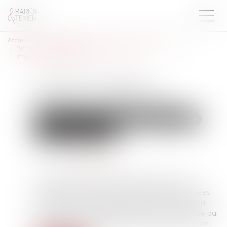
Accueil
Droit de la famille, des personnes et de leur patrimoine
Patrimoine et succession
Indivision et dépense personnelle : mise au clair
Indivision et dépense
personnelle : mise au clair
Droit de la famille, des personnes et de leur patrimoine
Patrimoine et succession
Publié le :
11/10/2023
Source :
www.aurep.com
L’article 815-13 du Code Civil définit le droit au
remboursement de certaines dépenses exposées
aux frais d’un indivisaire sur le bien indivis. L’enjeu
s’articule autour de la qualification de la dépense qui
déterminera les modalités de calcul de la créance…