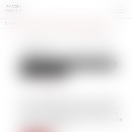
Accueil
Droit de la famille, des personnes et de leur patrimoine
Patrimoine et succession
L’usufruitier n’a pas la qualité d’associé
L’usufruitier n’a pas la qualité
d’associé
Droit de la famille, des personnes et de leur patrimoine
Patrimoine et succession
Publié le :
26/01/2022
Source :
www.efl.fr
Dépourvu de la qualité d’associé, qui n’appartient
qu’au nu-propriétaire, l’usufruitier peut toutefois
provoquer une délibération des associés sur une
question susceptible d'avoir une incidence directe
sur son droit de jouissance...