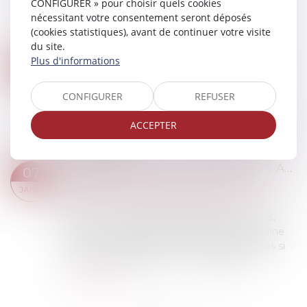
CONFIGURER » pour choisir quels cookies
n’envisageait pas de réviser les modalités
nécessitant votre consentement seront déposés
d’attribution des pensions de réversion au
(cookies statistiques), avant de continuer votre visite
bénéfice des couples pacsés.
du site.
Lire la suite
Plus d'informations
HÉRITER DANS UNE FAMILLE RECOMPOSÉE
13
Droit de la famille, des personnes et de leur
JANV.
patrimoine
/
Patrimoine et succession
CONFIGURER
REFUSER
Les familles recomposées sont très courantes.
ACCEPTER
Lors des successions, les règles de l'héritage
sont modifiées par cette nouvelle structure...
Lire la suite
DONATION : VOICI CE QUE VOUS AVEZ LE DROIT DE DONNER
07
Droit de la famille, des personnes et de leur
JANV.
patrimoine
/
Patrimoine et succession
Même si vous êtes propriétaire de vos biens,
vous ne pouvez pas tout donner à la personne
que vous souhaitez. C'est notamment le cas si
vous avez des enfants. On vous explique.
Lire la suite