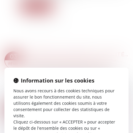
Lire la suite
DÉBITEUR DU RAPPORT : QUALITÉ D’HÉRITIER AB INTESTAT IMPÉRATIVE LORS DE L’OUVERTURE DE LA SUCCESSION
03
Droit de la famille, des personnes et de leur
FÉVR.
patrimoine
/
Patrimoine et succession
Le bénéficiaire d’une libéralité est tenu au
Information sur les cookies
rapport successoral à la condition qu’il ait la
qualité d’héritier ab intestat lors de l’ouverture de
Nous avons recours à des cookies techniques pour
la succession du donateur. À d...
assurer le bon fonctionnement du site, nous
Lire la suite
utilisons également des cookies soumis à votre
OUVERTURE DU DROIT À LA PENSION DE RÉVERSION AUX COUPLES PACSÉS : LE GOUVERNEMENT DIT NON
20
consentement pour collecter des statistiques de
Droit de la famille, des personnes et de leur
visite.
JANV.
patrimoine
/
Patrimoine et succession
Cliquez ci-dessous sur « ACCEPTER » pour accepter
le dépôt de l'ensemble des cookies ou sur «
Le Gouvernement vient de préciser qui’il