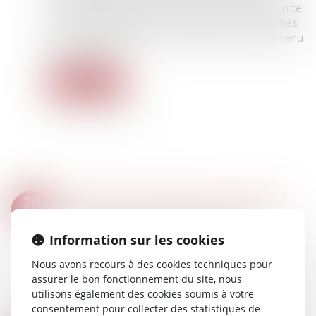
une langue quelconque. Toutefois, la validité d’un tel
testament dépend du respect strict des formalités
prévues, notamment la compréhension du contenu
par le testateur...
Lire la suite
PENSION DE RÉVERSION EN 2025.
28
Droit de la famille, des personnes et de leur
FÉVR.
patrimoine
/
Patrimoine et succession
Information sur les cookies
La pension de réversion est la somme perçue,
par une personne veuve. Ce montant
Nous avons recours à des cookies techniques pour
correspond à une partie de la retraite de son
assurer le bon fonctionnement du site, nous
époux ou de son épouse décédée. Percevoir
utilisons également des cookies soumis à votre
une pensi...
consentement pour collecter des statistiques de