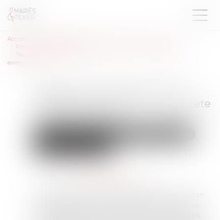
Accueil
Droit de la famille, des personnes et de leur patrimoine
Patrimoine et succession
Testament international : les limites du recours à un interprète non
assermenté
Testament international : les
limites du recours à un interprète
non assermenté
Droit de la famille, des personnes et de leur patrimoine
Patrimoine et succession
Publié le :
30/01/2025
Source :
www.lemag-juridique.com
Le testament international, régi par la Convention
de Washington du 26 octobre 1973, permet à un
testateur d’exprimer ses dernières volontés dans