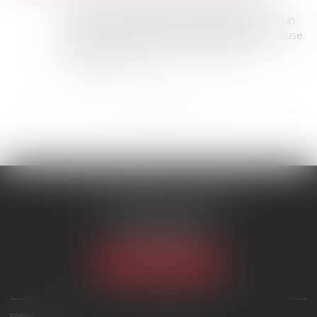
Par un arrêt du 15 janvier 2025, la Cour de
cassation a rappelé que, malgré l'adoption d'un
régime de communauté universelle avec clause
d'attribution intégrale au conjoint surv...
Lire la suite
...
...
<<
<
3
4
5
6
7
8
9
>
>>
SCP MARIES & TEXIER
1 rue Armand Cassagne
77000 MELUN
Tél :
01 64 79 74 20
NOUS LOCALISER
CABINET
ÉQUIPE