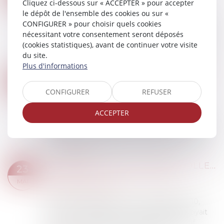
Cliquez ci-dessous sur « ACCEPTER » pour accepter
MARS
collectives au travail
le dépôt de l'ensemble des cookies ou sur «
CONFIGURER » pour choisir quels cookies
La jurisprudence subordonne le droit d’affichage
nécessitant votre consentement seront déposés
du CSE au respect de deux conditions
(cookies statistiques), avant de continuer votre visite
cumulatives. L'affichage des communications
du site.
syndicales peut être fait librement sur des pa...
Plus d'informations
Lire la suite
VOTE ÉLECTRONIQUE, N’OUBLIEZ PAS LA FORMATION OBLIGATOIRE
17
Droit du travail - Employeurs
/
Relation
CONFIGURER
REFUSER
OCT.
collectives au travail
ACCEPTER
L’élection du CSE peut avoir lieu par vote
électronique sur le lieu de travail ou à distance.
Toutefois, les membres du CSE et du bureau de
vote doivent bénéficier d’une formati...
Lire la suite
L’INVALIDITÉ D’UN ACCORD COLLECTIF RELATIF À LA MODULATION DE LA DURÉE DE TRAVAIL N’EMPORTE PAS REQUALIFICATION DU CONTRAT DE TRAVAIL À TEMPS COMPLET
23
Droit du travail - Employeurs
/
Relation
MAI
collectives au travail
Selon l’ancien article L. 212-4-6, alinéas 1 à 10,
devenu L. 3123-25, du Code du travail prévoyait
qu’ « une convention ou un accord collectif