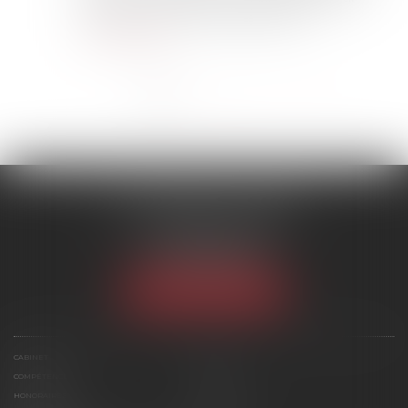
étendu ou un accord d'entreprise o...
Lire la suite
<<
<
1
2
3
4
>
>>
SCP MARIES & TEXIER
1 rue Armand Cassagne
77000 MELUN
Tél :
01 64 79 74 20
NOUS LOCALISER
CABINET
ÉQUIPE
COMPÉTENCES
ACTUS
HONORAIRES
CONTACT