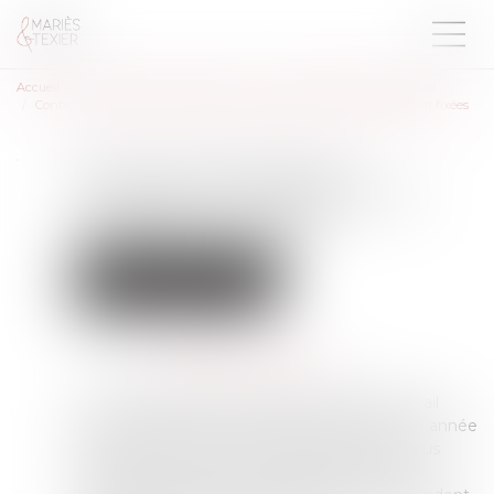
Accueil
Droit du travail - Employeurs
Relation collectives au travail
Contre visite médicale à l’initiative de l’employeur : les modalités sont fixées
Contre visite médicale à
l’initiative de l’employeur : les
modalités sont fixées
Droit du travail - Employeurs
Relation collectives au travail
Publié le :
31/07/2024
Source :
www.lemag-juridique.com
La lecture de l’article L 1226-1 du Code du travail
nous enseigne que les salariés justifiant d’une année
d’ancienneté dans l’entreprise, bénéficient sous
condition et s’ils sont en arrêt en raison d’une