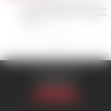
Un consultant externe est-il apte à licencier un
salarié ? Question à laquelle la Cour de cassation
a répondu à l’affirmative, dans un arrêt du 28 juin
2023...
Lire la suite
...
<<
<
13
14
15
16
17
18
19
>
>>
SCP MARIES & TEXIER
1 rue Armand Cassagne
77000 MELUN
Tél :
01 64 79 74 20
NOUS LOCALISER