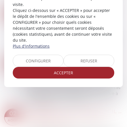
visite.
Lire la suite
Cliquez ci-dessous sur « ACCEPTER » pour accepter
ENTRETIEN PROFESSIONNEL ET DÉVALUATION PEUVENT-ILS SE TENIR LE MÊME JOUR ?
31
le dépôt de l'ensemble des cookies ou sur «
Droit du travail - Employeurs
/
Relation
AOÛT
CONFIGURER » pour choisir quels cookies
individuelles au travail
nécessitant votre consentement seront déposés
Bien que non obligatoire, les entreprises
(cookies statistiques), avant de continuer votre visite
peuvent opter pour la réalisation d’un entretien
du site.
d'évaluation des salariés afin d'apprécier leurs
Plus d'informations
aptitudes professionnelles et dresser...
Lire la suite
CONFIGURER
REFUSER
LICENCIEMENT POUR INAPTITUDE : L’EMPLOYEUR N’EST PAS TENU DE VERSER L’INDEMNITÉ COMPENSATRICE DE PRÉAVIS
24
Droit du travail - Employeurs
/
Relation
AOÛT
ACCEPTER
individuelles au travail
Selon la Cour de cassation, il résulte des articles
L.1226-2 et L.1226-4 du Code du travail qu’en cas
de licenciement pour inaptitude consécutive à
une maladie ou un accident no...
Lire la suite
UN CONSULTANT EXTERNE EST-IL APTE À LICENCIER UN SALARIÉ ?
02
Droit du travail - Employeurs
/
Relation
AOÛT
individuelles au travail