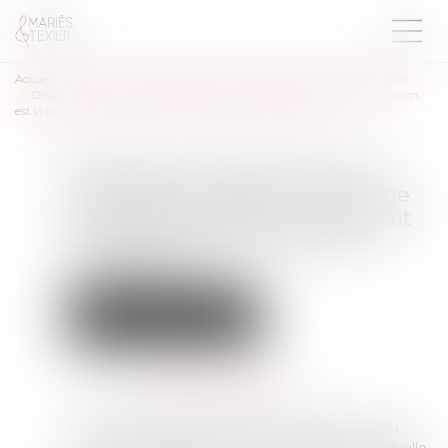
Accueil
Droit du travail - Employeurs
Relation individuelles au travail
Délai entre la convocation et l’entretien préalable : la date de présentation
est la seule qui fait courir le délai des cinq jours ouvrables !
Délai entre la convocation et
l’entretien préalable : la date de
présentation est la seule qui fait
courir le délai des cinq jours
ouvrables !
Droit du travail - Employeurs
Relation individuelles au travail
Publié le :
21/09/2023
Source :
www.lemag-juridique.com
En matière de licenciement, l’article L 1232-2 du