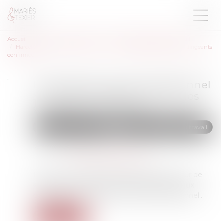
Accueil
Droit du travail - Salariés
Relation individuelles au travail
Harcèlement moral institutionnel : une responsabilité pénale des dirigeants
confirmée
Harcèlement moral institutionnel
: une responsabilité pénale des
dirigeants confirmée
Droit du travail - Salariés
Relation individuelles au travail
Publié le :
03/02/2025
Source :
www.lemag-juridique.com
Dans un arrêt inédit du 22 janvier 2025, la Cour de
cassation a confirmé la condamnation de deux
dirigeants pour harcèlement moral institutionnel...
Lire la suite