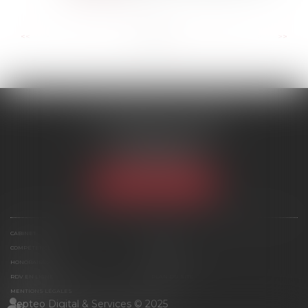
...
...
<<
<
4
5
6
7
8
9
10
>
>>
SCP MARIES & TEXIER
1 rue Armand Cassagne
77000 MELUN
Tél :
01 64 79 74 20
NOUS LOCALISER
CABINET
ÉQUIPE
COMPÉTENCES
ACTUS
HONORAIRES
CONTACT
RDV EN LIGNE
PLAN DU SITE
MENTIONS LÉGALES
Septeo Digital & Services © 2025