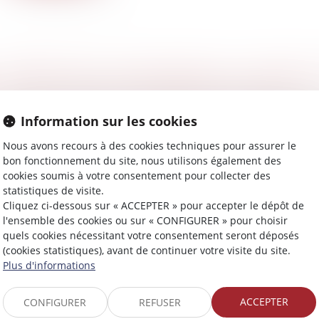
oit du travail - Employeurs
/
Responsabilité accident du travail
ancienne salariée d’une société, dont le licenciement a é
Information sur les cookies
use réelle ni sérieuse, et à laquelle des indemnités ont 
Nous avons recours à des cookies techniques pour assurer le
 conseil des prud’hommes, p...
bon fonctionnement du site, nous utilisons également des
ire la suite
cookies soumis à votre consentement pour collecter des
statistiques de visite.
oit du travail - Employeurs
/
Responsabilité accident du travail
Cliquez ci-dessous sur « ACCEPTER » pour accepter le dépôt de
l'ensemble des cookies ou sur « CONFIGURER » pour choisir
ontrairement aux risques physiques, chimiques ou biolog
quels cookies nécessitant votre consentement seront déposés
isques psychosociaux sont complexes, multifactoriels et
(cookies statistiques), avant de continuer votre visite du site.
imension subjective. Comment donc en...
Plus d'informations
ire la suite
ACCEPTER
CONFIGURER
REFUSER
oit du travail - Employeurs
/
Responsabilité accident du travail