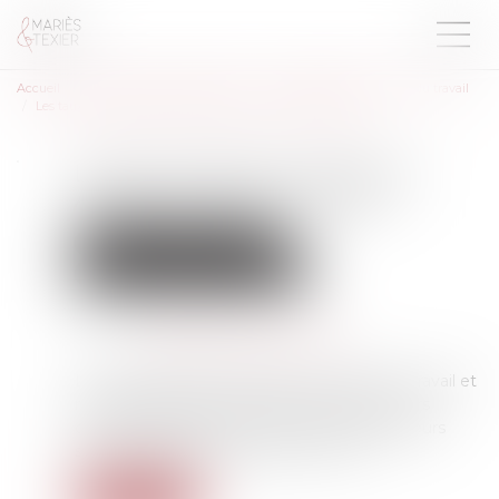
Accueil
Droit du travail - Employeurs
Responsabilité accident du travail
Les taux 2025 des cotisations AT/MP sont enfin publiés !
Les taux 2025 des cotisations
AT/MP sont enfin publiés !
Droit du travail - Employeurs
Responsabilité accident du travail
Publié le :
23/05/2025
Source :
cabinet-rs.expert-infos.com
Les taux 2025 de la cotisation accidents du travail et
maladies professionnelles que les employeurs
doivent acquitter sur les rémunérations de leurs
salariés s’appliquent depuis le 1er mai...