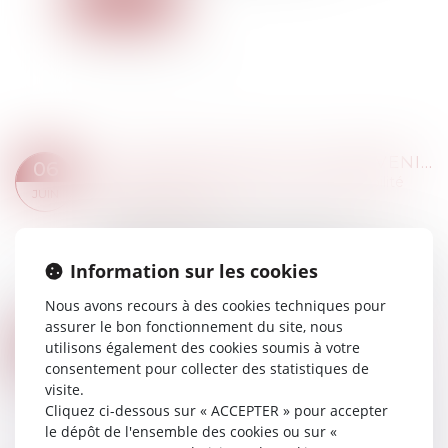
Lire la suite
DES SUBVENTIONS POUR PRÉVENIR LES ACCIDENTS DU TRAVAIL ET LES MALADIES PROFESSIONNELLES
06
Droit du travail - Employeurs
/
Responsabilité
JUIN
accident du travail
Les entreprises peuvent bénéficier de
subventions destinées à réduire l’exposition des
Information sur les cookies
travailleurs aux risques professionnels comme les
risques chimiques ou les risques ergonom...
Nous avons recours à des cookies techniques pour
Lire la suite
assurer le bon fonctionnement du site, nous
AMIANTE ET PRÉJUDICE D’ANXIÉTÉ : SEUL LE NOUVEL EMPLOYEUR EST RESPONSABLE SI LE DOMMAGE NAÎT APRÈS LE TRANSFERT !
16
utilisons également des cookies soumis à votre
Droit du travail - Employeurs
/
Responsabilité
consentement pour collecter des statistiques de
MAI
accident du travail
visite.
Cliquez ci-dessous sur « ACCEPTER » pour accepter
Le 29 avril dernier, la chambre sociale de la Cour
le dépôt de l'ensemble des cookies ou sur «
de cassation a rappelé avec force les règles