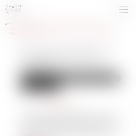
Accueil
Droit de la famille, des personnes et de leur patrimoine
Violences familiales
Euro 2024 et JO de Paris : un risque accru de violences conjugales ?
Euro 2024 et JO de Paris : un
risque accru de violences
conjugales ?
Droit de la famille, des personnes et de leur patrimoine
Violences familiales
Publié le :
12/07/2024
Source :
www.allodocteurs.fr
Il existerait une corrélation entre le nombre de
violences conjugales et les grands évènements
sportifs médiatisés, selon plusieurs études.
Comment prévenir ces violences et comment