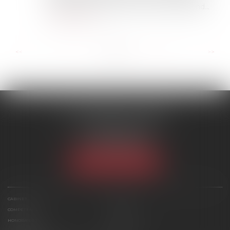
européen mercredi 24 avril. Le texte entend...
Lire la suite
...
...
<<
<
5
6
7
8
9
10
11
>
>>
SCP MARIES & TEXIER
1 rue Armand Cassagne
77000 MELUN
Tél :
01 64 79 74 20
NOUS LOCALISER
CABINET
ÉQUIPE
COMPÉTENCES
ACTUS
HONORAIRES
CONTACT