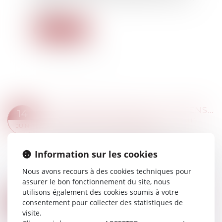
réagir ?...
Lire la suite
VIOLENCES CONJUGALES : EXTENSION DU BÉNÉFICE DE L’ORDONNANCE DE PROTECTION AUX ENFANTS DU COUPLE
14
Droit de la famille, des personnes et de leur
JUIN
patrimoine
/
Violences familiales
Lorsque le juge aux affaires familiales estime qu'il
Information sur les cookies
existe des raisons sérieuses de considérer
comme vraisemblables la commission des faits
Nous avons recours à des cookies techniques pour
de violences conjugales allégués et...
assurer le bon fonctionnement du site, nous
Lire la suite
utilisons également des cookies soumis à votre
PROPOSITION DE LOI RENFORÇANT L'ORDONNANCE DE PROTECTION ET CRÉANT L'ORDONNANCE PROVISOIRE DE PROTECTION IMMÉDIATE
31
consentement pour collecter des statistiques de
Droit de la famille, des personnes et de leur
visite.
MAI
patrimoine
/
Violences familiales