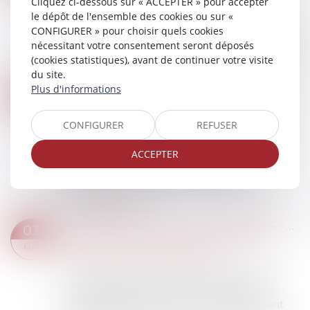
Cliquez ci-dessous sur « ACCEPTER » pour accepter
le dépôt de l'ensemble des cookies ou sur «
La proposition de loi prévoit de renforcer
CONFIGURER » pour choisir quels cookies
l'ordonnance de protection, afin notamment de
nécessitant votre consentement seront déposés
protéger plus longtemps les femmes en danger.
(cookies statistiques), avant de continuer votre visite
Elle crée également une ordonnance proviso...
du site.
Lire la suite
VIOL, CONSENTEMENT : VERS UNE PREMIÈRE LOI EUROPÉENNE POUR LUTTER CONTRE LES VIOLENCES FAITES AUX FEMMES
Plus d'informations
24
Droit de la famille, des personnes et de leur
MAI
patrimoine
/
Violences familiales
CONFIGURER
REFUSER
Adoptée en mai 2024, une première directive
européenne vise à protéger les femmes
ACCEPTER
victimes de violences et harmoniser les
sanctions à l’encontre de ceux qui les
commettent. Seul...
Lire la suite
VIOLENCES FAITES AUX FEMMES : LA PREMIÈRE LOI EUROPÉENNE DÉFINITIVEMENT ADOPTÉE PAR LES EURODÉPUTÉS
03
Droit de la famille, des personnes et de leur
MAI
patrimoine
/
Violences familiales
Après de longues négociations, la directive
européenne pour lutter contre les violences
envers les femmes a reçu l’aval du Parlement