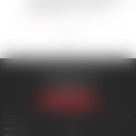
la famille en s'intéressant à la gestion des
patrimoines familiaux, notamment e...
Lire la suite
...
...
<<
<
2
3
4
5
6
7
8
>
>>
SCP MARIES & TEXIER
1 rue Armand Cassagne
77000 MELUN
Tél :
01 64 79 74 20
NOUS LOCALISER
CABINET
ÉQUIPE
COMPÉTENCES
ACTUS
HONORAIRES
CONTACT