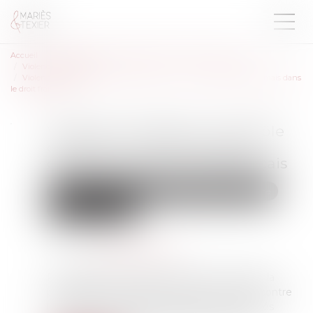
Accueil
Droit de la famille, des personnes et de leur patrimoine
Violences familiales
Violence conjugale : le contrôle coercitif, un crime de liberté désormais dans
le droit français
Violence conjugale : le contrôle
coercitif, un crime de liberté
désormais dans le droit français
Droit de la famille, des personnes et de leur patrimoine
Violences familiales
Publié le :
14/02/2025
Source :
www.france24.com
Par l'adoption en première lecture, mardi, de la
proposition de loi "visant à renforcer la lutte contre
les violences sexuelles et sexistes", les députés