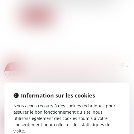
français ont validé l'inscription dans le code…
Lire la suite
ORDONNANCE PROVISOIRE DE PROTECTION IMMÉDIATE : LE DÉCRET EST PARU
24
Droit de la famille, des personnes et de leur
JANV.
patrimoine
/
Violences familiales
Le décret n° 2025-47 du 15 janvier 2025 relatif à
l’ordonnance de protection et à l’ordonnance
Information sur les cookies
provisoire de protection immédiate est paru au
Journal officiel du 16 janvier 2025...
Nous avons recours à des cookies techniques pour
Lire la suite
assurer le bon fonctionnement du site, nous
METTRE FIN AUX VIOLENCES ET DISCRIMINATIONS À L'ÉGARD DES FEMMES LBQ EN EUROPE
utilisons également des cookies soumis à votre
20
Droit de la famille, des personnes et de leur
consentement pour collecter des statistiques de
DÉC.
patrimoine
/
Violences familiales
visite.