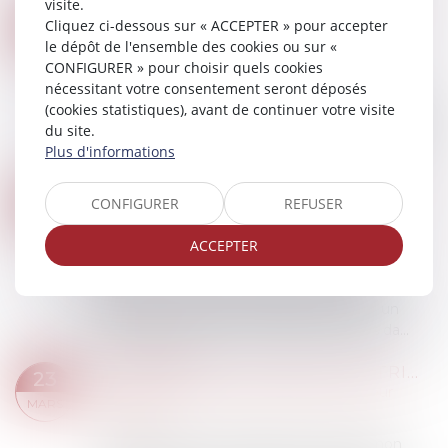
visite.
NI RAPPORT NI RÉDUCTION DES PRIMES EXAGÉRÉES SI L'ASSURANCE-VIE A ÉTÉ RACHETÉE PAR SON SOUSCRIPTEUR
24
Cliquez ci-dessous sur « ACCEPTER » pour accepter
Droit de la famille, des personnes et de leur
le dépôt de l'ensemble des cookies ou sur «
MARS
patrimoine
/
Patrimoine et succession
CONFIGURER » pour choisir quels cookies
nécessitant votre consentement seront déposés
Les dispositions relatives au rapport et à la
(cookies statistiques), avant de continuer votre visite
réduction des primes manifestement exagérées
du site.
ne s’appliquent pas si le contrat a été racheté par
Plus d'informations
le souscripteur avant son décès. L...
Lire la suite
SÉCURITÉ SOCIALE : DES AUTEURS DÉSORMAIS DÉMUNIS
24
CONFIGURER
REFUSER
Droit du travail - Employeurs
/
Droit de la
MARS
protection sociale
ACCEPTER
Le gouvernement a diminué par décret la
protection sociale des artistes-auteurs et
autrices qui en ont le plus besoin, indique un
collectif d'organisations d'artistes-auteurs da...
Lire la suite
CHANGEMENT DE RÉGIME MATRIMONIAL : L’OMISSION D’ENFANTS NON COMMUNS N’EST PAS EN SOI FRAUDULEUSE
23
Droit de la famille, des personnes et de leur
MARS
patrimoine
La dissimulation de l’existence d’enfants non