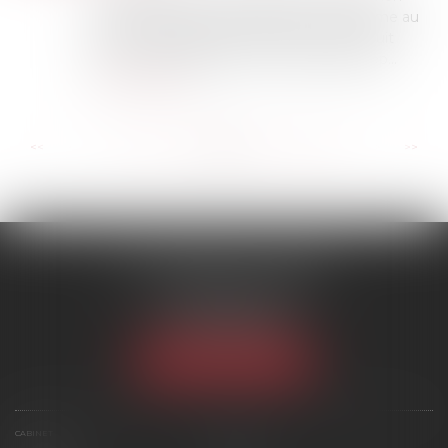
communs lors d’un changement de régime au
profit d’une séparation de biens, qui n’induit
aucun avantage pour l’un ou l’autre des ép...
Lire la suite
...
...
<<
<
197
198
199
200
201
202
203
>
>>
SCP MARIES & TEXIER
1 rue Armand Cassagne
77000 MELUN
Tél :
01 64 79 74 20
NOUS LOCALISER
CABINET
ÉQUIPE