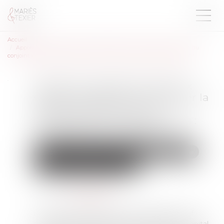
Accueil
Apport en capital d’un époux séparé de biens pour financer la part du
conjoint lors de l’acquisition d’un bien indivis : remboursement assuré !
Apport en capital d’un époux
séparé de biens pour financer la
part du conjoint lors de
l’acquisition d’un bien indivis :
remboursement assuré !
Droit de la famille, des personnes et de leur patrimoine
Couples et régime matrimoniaux
Publié le :
29/03/2022
Source :
www.lexbase.fr
Il résulte de l'article 214 du Code civil que, sauf