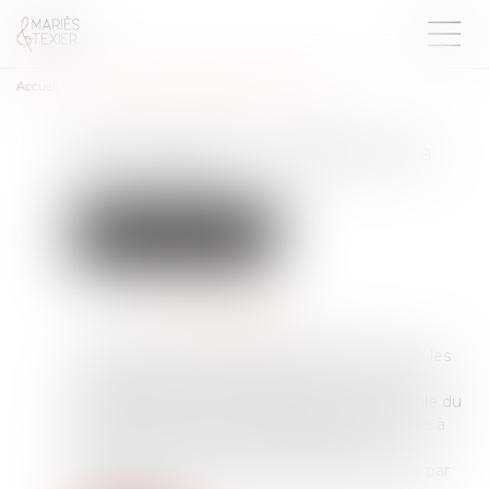
Accueil
Arrêt maladie : modalités de la contre-visite
Arrêt maladie : modalités de la
contre-visite
Droit du travail - Employeurs
Droit de la protection sociale
Publié le :
15/07/2024
Source :
www.actu-juridique.fr
Le décret n° 2024-692 du 5 juillet 2024 précise les
modalités et les conditions de la contre-visite
médicale diligentée par l’employeur au domicile du
salarié ou à un lieu communiqué par lui (prévue à
l’article L. 1226-1 du Code du travail), ou sur
convocation au cabinet du médecin mandaté par