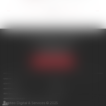
...
...
<<
<
83
84
85
86
87
88
89
>
>>
SCP MARIES & TEXIER
1 rue Armand Cassagne
77000 MELUN
Tél :
01 64 79 74 20
NOUS LOCALISER
CABINET
ÉQUIPE
COMPÉTENCES
ACTUS
HONORAIRES
CONTACT
RDV EN LIGNE
PLAN DU SITE
MENTIONS LÉGALES
Septeo Digital & Services © 2025