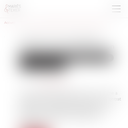
Accueil
Assurance-vie et obligation précontractuelle d’information
Assurance-vie et obligation
précontractuelle d’information
Droit de la famille, des personnes et de leur patrimoine
Patrimoine et succession
Publié le :
04/01/2023
Source :
www.aurep.com
Dans cette affaire, le 8 février 2006, un homme a
souscrit, par l’intermédiaire d’un courtier, un contrat
d’assurance-vie à capital variable auprès d’un
assureur. Se prévalant du manquement de ce
dernier à son obligation précontractuelle
d’information...