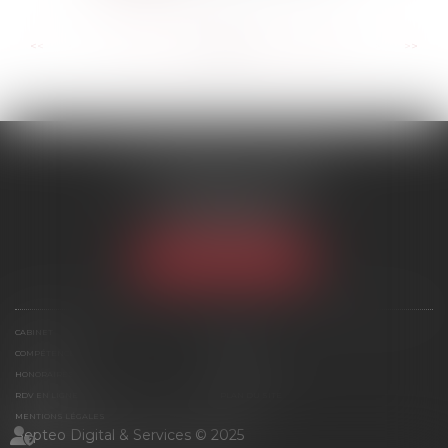
...
...
<<
<
162
163
164
165
166
167
168
>
>>
SCP MARIES & TEXIER
1 rue Armand Cassagne
77000 MELUN
Tél :
01 64 79 74 20
NOUS LOCALISER
CABINET
ÉQUIPE
COMPÉTENCES
ACTUS
HONORAIRES
CONTACT
RDV EN LIGNE
PLAN DU SITE
MENTIONS LÉGALES
Septeo Digital & Services © 2025