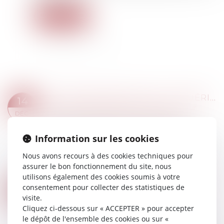
Lire la suite
UN INDIVISAIRE NE PEUT ACQUÉRIR UN BIEN INDIVIS PAR PRESCRIPTION QUE SOUS DE STRICTES CONDITIONS
14
Droit de la famille, des personnes et de leur
DÉC.
patrimoine
/
Patrimoine et succession
Un propriétaire indivis ne peut prescrire à
Information sur les cookies
l’encontre des coïndivisaires qu’en démontrant
l’intention de se comporter en propriétaire
Nous avons recours à des cookies techniques pour
exclusif du bien indivis par l’accomplisse...
assurer le bon fonctionnement du site, nous
Lire la suite
utilisons également des cookies soumis à votre
POINT DE DÉPART DES INTÉRÊTS AU TITRE D’UNE AVANCE EN CAPITAL SUR SUCCESSION
consentement pour collecter des statistiques de
08
Droit de la famille, des personnes et de leur
visite.
DÉC.
patrimoine
/
Patrimoine et succession
Cliquez ci-dessous sur « ACCEPTER » pour accepter
le dépôt de l'ensemble des cookies ou sur «
L’avance en capital dont bénéficie un indivisaire