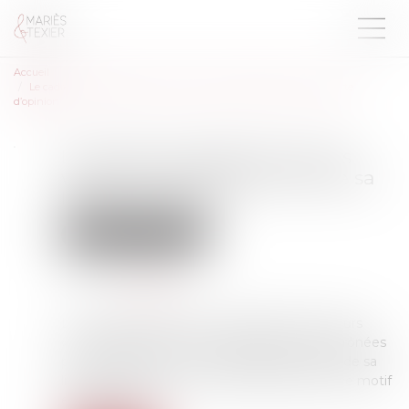
Accueil
Le cadre qui désapprouve les valeurs de l’entreprise exerce sa liberté
d’opinion
Le cadre qui désapprouve les
valeurs de l’entreprise exerce sa
liberté d’opinion
Droit du travail - Salariés
Publié le :
13/12/2022
Source :
www.efl.fr
Le refus d’un directeur de participer aux valeurs
« fun and pro » et à la « culture de l’apéro » prônées
par son entreprise ne constitue pas un abus de sa
liberté d’expression. Son licenciement pour ce motif
est donc nul...