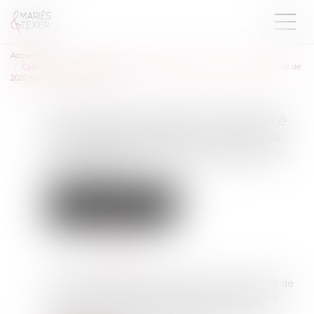
Accueil
Calcul des IJ maladie-maternité des indépendants : les revenus d’activité de
2020 peuvent être neutralisés
Calcul des IJ maladie-maternité
des indépendants : les revenus
d’activité de 2020 peuvent être
neutralisés
Droit du travail - Employeurs
Droit de la protection sociale
Publié le :
17/02/2022
Source :
www.efl.fr
Le décret rendant effectives plusieurs mesures de
la loi de financement de la sécurité sociale pour
2022 relatives aux indemnités journalières des