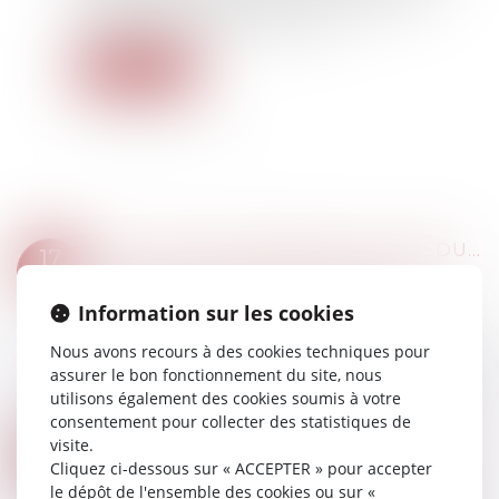
travailleurs indépendants est paru...
Lire la suite
CALCUL DE L’INDEMNITÉ DE RÉDUCTION EN L’ABSENCE DE PARTAGE
17
Droit de la famille, des personnes et de leur
FÉVR.
patrimoine
/
Patrimoine et succession
Information sur les cookies
En l’absence de partage, le montant de
Nous avons recours à des cookies techniques pour
l’indemnité de réduction se calcule d’après la
assurer le bon fonctionnement du site, nous
valeur des biens donnés ou légués à l’époque de
utilisons également des cookies soumis à votre
sa liquidation ou de leur aliénation par le...
consentement pour collecter des statistiques de
Lire la suite
visite.
COVID-19 : RECONDUCTION DES MESURES PERMETTANT LA PRISE DE REPAS SUR LES LIEUX DE TRAVAIL
16
Cliquez ci-dessous sur « ACCEPTER » pour accepter
Droit du travail - Employeurs
FÉVR.
le dépôt de l'ensemble des cookies ou sur «