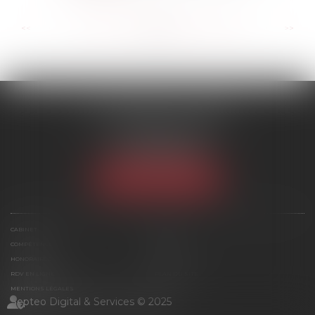
...
...
<<
<
202
203
204
205
206
207
208
>
>>
SCP MARIES & TEXIER
1 rue Armand Cassagne
77000 MELUN
Tél :
01 64 79 74 20
NOUS LOCALISER
CABINET
ÉQUIPE
COMPÉTENCES
ACTUS
HONORAIRES
CONTACT
RDV EN LIGNE
PLAN DU SITE
MENTIONS LÉGALES
Septeo Digital & Services © 2025