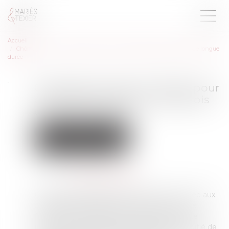
Accueil
Chômage -Prime de 1 000 € pour certains demandeurs d'emplois de longue
durée
Chômage -Prime de 1 000 € pour
certains demandeurs d'emplois
de longue durée
Droit du travail - Employeurs
Droit de la protection sociale
Publié le :
18/11/2021
Source :
www.service-public.fr
Une aide exceptionnelle de 1 000 € est versée aux
demandeurs d'emploi de longue durée qui se
forment en entreprise à un métier qui recrute
(aides-soignants, hôtellerie, bâtiment). La moitié de