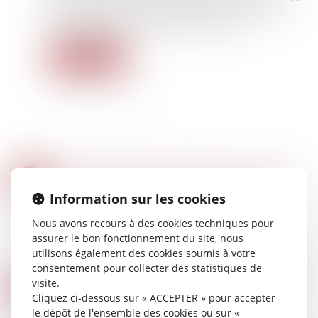
la prime sera versée au début de la formation, le
solde sera réglé à l'issue de la formation.
Lire la suite
PATRIMOINE. DONNER SA MAISON POUR RÉDUIRE LES DROITS DE SUCCESSION
18
Droit de la famille, des personnes et de leur
NOV.
Information sur les cookies
patrimoine
/
Patrimoine et succession
Nous avons recours à des cookies techniques pour
Pour alléger les droits de succession que
assurer le bon fonctionnement du site, nous
pourraient avoir à payer ses enfants, il est
utilisons également des cookies soumis à votre
possible de donner sa maison, de son vivant.
consentement pour collecter des statistiques de
Lire la suite
visite.
GARDE EXCLUSIVE : COMMENT LA DEMANDER ?
17
Cliquez ci-dessous sur « ACCEPTER » pour accepter
Droit de la famille, des personnes et de leur
NOV.
le dépôt de l'ensemble des cookies ou sur «
patrimoine
/
Divorce et séparation