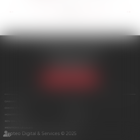
...
...
<<
<
214
215
216
217
218
219
220
>
>>
SCP MARIES & TEXIER
1 rue Armand Cassagne
77000 MELUN
Tél :
01 64 79 74 20
NOUS LOCALISER
CABINET
ÉQUIPE
COMPÉTENCES
ACTUS
HONORAIRES
CONTACT
RDV EN LIGNE
PLAN DU SITE
MENTIONS LÉGALES
Septeo Digital & Services © 2025