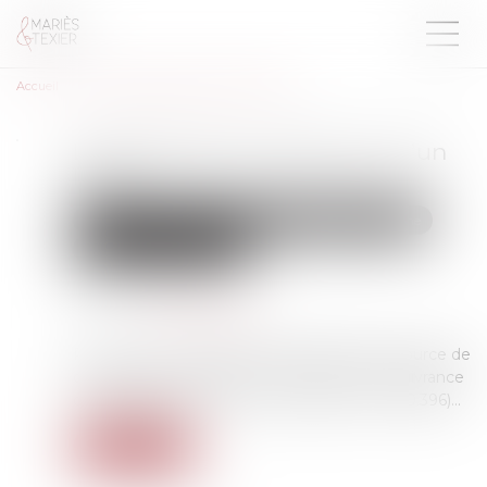
Accueil
La demande en délivrance d’un legs
La demande en délivrance d’un
legs
Droit de la famille, des personnes et de leur patrimoine
Patrimoine et succession
Publié le :
26/07/2023
Source :
www.aurep.com
Retour sur un concept assez abstrait mais source de
conséquences pratiques : la demande en délivrance
d’un legs (Cass. Civ 1ère, 21 juin 2023, n° 21-20.396)...
Lire la suite