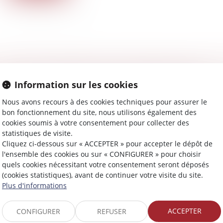
oit du travail - Employeurs
/
Droit de la protection sociale
Information sur les cookies
es entreprises d’au moins 20 salariés doivent employer 
Nous avons recours à des cookies techniques pour assurer le
ndicapées à hauteur d’au moins 6 % de leur effectif total
bon fonctionnement du site, nous utilisons également des
ire la suite
cookies soumis à votre consentement pour collecter des
statistiques de visite.
oit du travail - Salariés
/
Relation individuelles au travail
Cliquez ci-dessous sur « ACCEPTER » pour accepter le dépôt de
l'ensemble des cookies ou sur « CONFIGURER » pour choisir
ns un arrêt inédit du 22 janvier 2025, la Cour de cassati
quels cookies nécessitant votre consentement seront déposés
ondamnation de deux dirigeants pour harcèlement mor
(cookies statistiques), avant de continuer votre visite du site.
stitutionnel...
Plus d'informations
ire la suite
ACCEPTER
CONFIGURER
REFUSER
oit du travail - Salariés
/
Responsabilité accident du travail