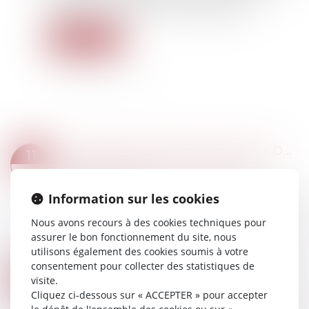
adapter le droit français au droit européen...
Lire la suite
L’OBLIGATION D’INFORMATION DE L’EMPLOYEUR ENVERS LA CAISSE PRIMAIRE D’ASSURANCE MALADIE NE S’APPLIQUE PAS À L’INSTRUCTION DES RÉCLAMATIONS PORTÉES DEVANT LA COMMISSION DE RECOURS AMIABLE
11
Droit du travail - Employeurs
/
Droit de la
MARS
protection sociale
Information sur les cookies
Lorsqu’un accident de travail survient, la victime
doit informer ou faire informer l’employeur ou
Nous avons recours à des cookies techniques pour
l’un de ses préposés dans un délai déterminé,
assurer le bon fonctionnement du site, nous
sauf en cas de force majeure, d’u...
utilisons également des cookies soumis à votre
Lire la suite
consentement pour collecter des statistiques de
VOS REGISTRES OBLIGATOIRES SONT-ILS CONFORMES AUX EXIGENCES LÉGALES ET RÉGLEMENTAIRES ?
07
visite.
Droit du travail - Employeurs
/
Relation
Cliquez ci-dessous sur « ACCEPTER » pour accepter
MARS
collectives au travail