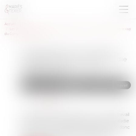
Accueil
Les dispositions sur le droit à congés payés en cas de maladie passent le cap
du Conseil constitutionnel
Les dispositions sur le droit à
congés payés en cas de maladie
passent le cap du Conseil
constitutionnel
Droit du travail - Salariés
Relation individuelles au travail
Publié le :
04/03/2024
Source :
www.efl.fr
Les Sages jugent les dispositions du Code du travail
relatives au droit à congés payés en cas de maladie
conformes à la Constitution. Le mystère reste donc
entier sur la manière dont le législateur pourra