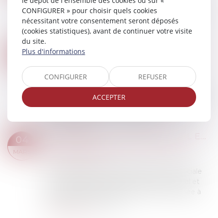
le dépôt de l'ensemble des cookies ou sur «
Le Code du Travail vous impose de tenir à jour et
CONFIGURER » pour choisir quels cookies
de conserver plusieurs registres obligatoires
nécessitant votre consentement seront déposés
dans l’entreprise, sous peine de sanctions....
(cookies statistiques), avant de continuer votre visite
Lire la suite
du site.
PROTECTION DU DROIT À L’IMAGE DE L’ENFANT : PUBLICATION DE LA LOI
Plus d'informations
06
Droit de la famille, des personnes et de leur
MARS
patrimoine
/
Filiation
CONFIGURER
REFUSER
La loi n° 2024-120 du 19 février 2024 visant à
garantir le respect du droit à l’image des enfants
ACCEPTER
a été publiée au Journal officiel du 20 février
2024. Destinée à mieux protéger...
Lire la suite
LICENCIEMENT : RÉGIME FISCAL ET SOCIAL 2024
04
Droit du travail - Employeurs
/
Droit de la
MARS
protection sociale
La revalorisation du plafond de sécurité sociale
au 1er janvier 2024, modifie le régime fiscal et
social de l’indemnité de licenciement versée à
compter de cette date...
Lire la suite