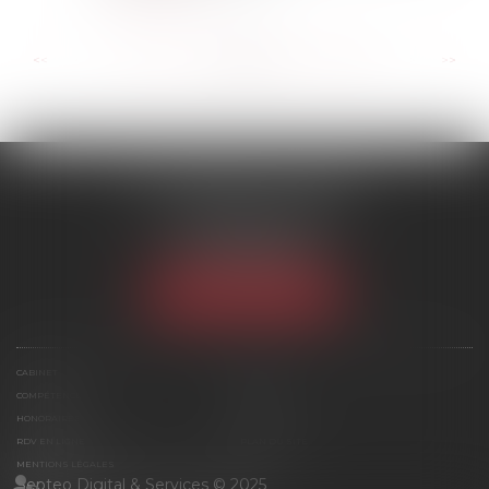
...
...
<<
<
102
103
104
105
106
107
108
>
>>
SCP MARIES & TEXIER
1 rue Armand Cassagne
77000 MELUN
Tél :
01 64 79 74 20
NOUS LOCALISER
CABINET
ÉQUIPE
COMPÉTENCES
ACTUS
HONORAIRES
CONTACT
RDV EN LIGNE
PLAN DU SITE
MENTIONS LÉGALES
Septeo Digital & Services © 2025