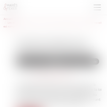
Accueil
Les droits à retraite ne sont ouverts qu’aux salariés dont le contrat de travail
est rompu
Les droits à retraite ne sont
ouverts qu’aux salariés dont le
contrat de travail est rompu
Droit du travail - Salariés
Droit de la protection sociale
Publié le :
26/06/2024
Source :
www.lemag-juridique.com
En application de l’article L. 161-22 du Code de la
sécurité sociale, dans sa rédaction résultant de la loi
n° 2015-1702 du 21 décembre 2015, applicable au
litige, le service d'une pension de vieillesse prenant
effet postérieurement au 31 mars 1983,...