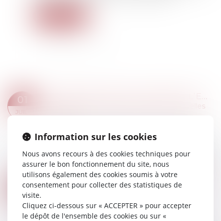
Lire la suite
INFORMATIONS DU SALARIÉ À L’EMBAUCHE : L’ARRÊTÉ DU 3 JUIN 2024
01
Droit du travail - Salariés
/
Relation individuelles
JUIL.
au travail
Un arrêté du 3 juin 2024, JO du 16, propose en
Information sur les cookies
annexe les 5 modèles de documents en
référence aux 14 informations que l’employeur
Nous avons recours à des cookies techniques pour
doit transmettre au salarié, lors de son embauc...
assurer le bon fonctionnement du site, nous
Lire la suite
utilisons également des cookies soumis à votre
LES FORFAITS D'ÉVALUATION DES AVANTAGES EN NATURE CONSTITUENT DES ÉVALUATIONS MINIMALES, IRREMPLAÇABLES PAR DES MONTANTS SUPÉRIEURS D'UN COMMUN ACCORD
consentement pour collecter des statistiques de
01
Droit du travail - Employeurs
/
Droit de la
visite.
JUIL.
protection sociale
Cliquez ci-dessous sur « ACCEPTER » pour accepter
le dépôt de l'ensemble des cookies ou sur «
En application de l’article 3 de l’arrêté du 10