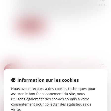
les tableaux annexés au Code de la Sécurité sociale.
Ces conditions comprennent, selon les cas, une
durée minimale d’exposition au risque...
Lire la suite
COTISATION AGS : PAS DE CHANGEMENT EN JUILLET
21
Droit du travail - Employeurs
/
Droit de la
JUIL.
protection sociale
Information sur les cookies
L’Association pour la gestion du régime de
Nous avons recours à des cookies techniques pour
garantie des créances des salaires (AGS) assure
assurer le bon fonctionnement du site, nous
aux salariés dont l’employeur est placé en
utilisons également des cookies soumis à votre
redressement ou en liquidation judiciaire l...
consentement pour collecter des statistiques de
Lire la suite
visite.
LICENCIEMENT CONTESTÉ : ATTENTION, L’ACTION CONTRE LA CPAM N’INTERROMPT PAS LE DÉLAI CONTRE L’EMPLOYEUR