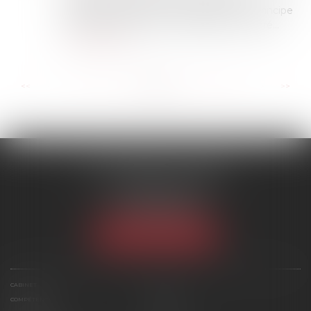
prétentions adverses et y répondre. Ce principe
fondamental du procès équitable, consacré...
Lire la suite
...
...
<<
<
22
23
24
25
26
27
28
>
>>
SCP MARIES & TEXIER
1 rue Armand Cassagne
77000 MELUN
Tél :
01 64 79 74 20
NOUS LOCALISER
CABINET
ÉQUIPE
COMPÉTENCES
ACTUS