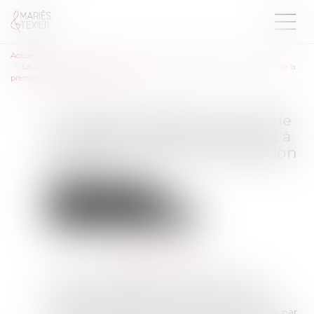
Accueil
La durée d’exposition s’apprécie à la date de la déclaration, pas à celle de la
première constatation médicale
La durée d’exposition s’apprécie
à la date de la déclaration, pas à
celle de la première constatation
médicale
Droit du travail - Salariés
Responsabilité accident du travail
Publié le :
17/07/2025
Source :
www.lemag-juridique.com
Pour qu’une maladie soit reconnue comme
d’origine professionnelle, certaines conditions
doivent être remplies, notamment celles fixées par