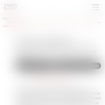
Accueil
Entretien préalable au licenciement disciplinaire : vers une consécration du
droit de se taire ?
Entretien préalable au
licenciement disciplinaire : vers
une consécration du droit de se
taire ?
Droit du travail - Salariés
Relation individuelles au travail
Publié le :
08/07/2025
Source :
www.lemag-juridique.com
Par un arrêt rendu le 20 juin 2025, la Cour de
cassation a renvoyé au Conseil constitutionnel deux
questions prioritaires de constitutionnalité soulevant
une possible atteinte aux droits garantis par l'article