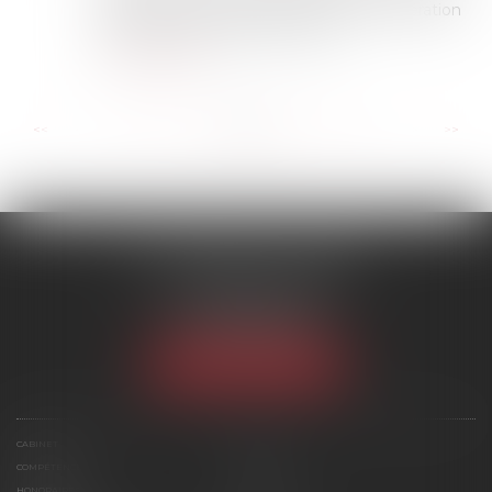
infirme) ne peut pas bénéficier de l'exonération
spécifique de droits de success...
Lire la suite
...
...
<<
<
25
26
27
28
29
30
31
>
>>
SCP MARIES & TEXIER
1 rue Armand Cassagne
77000 MELUN
Tél :
01 64 79 74 20
NOUS LOCALISER
CABINET
ÉQUIPE
COMPÉTENCES
ACTUS
HONORAIRES
CONTACT