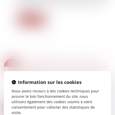
9 de la Déclaration des droits de l’homme et du
citoyen...
Lire la suite
DISCRIMINATIONS AU TRAVAIL -DU NOUVEAU POUR LES SALARIÉS ENGAGÉS DANS UN PARCOURS DE PMA OU D'ADOPTION | SERVICE-PUBLIC.FR
09
Droit du travail - Salariés
/
Droit de la protection
JUIL.
sociale
La loi publiée au Journal officiel du 1er juillet 2025
Information sur les cookies
vise à protéger d'éventuelles discriminations au
travail les personnes engagées dans un projet
Nous avons recours à des cookies techniques pour
parental de PMA ou d'adopti...
assurer le bon fonctionnement du site, nous
Lire la suite
utilisons également des cookies soumis à votre
APPRENTISSAGE : LA PARTICIPATION DES EMPLOYEURS EST FIXÉE À 750 €
consentement pour collecter des statistiques de
07
Droit du travail - Employeurs
/
Droit de la
visite.
JUIL.