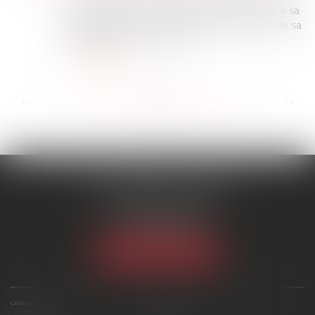
de l’article 555 du Code civil sans rechercher si sa
participation à la construction de la maison de sa
compagne, qui a constitué...
Lire la suite
...
...
<<
<
195
196
197
198
199
200
201
>
>>
SCP MARIES & TEXIER
1 rue Armand Cassagne
77000 MELUN
Tél :
01 64 79 74 20
NOUS LOCALISER
CABINET
ÉQUIPE