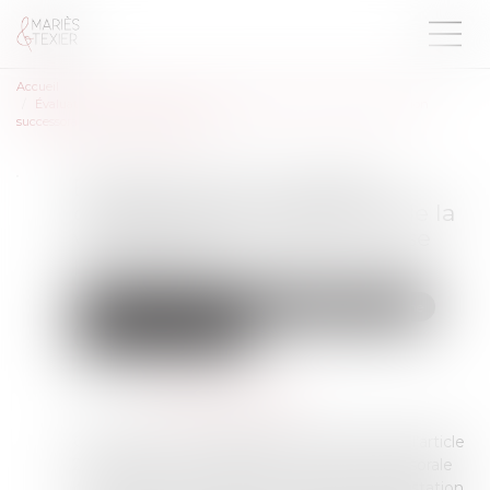
Accueil
Évaluation de la prestation compensatoire : l’exclusion de la vocation
successorale ne pose pas question
Évaluation de la prestation
compensatoire : l’exclusion de la
vocation successorale ne pose
pas question
Droit de la famille, des personnes et de leur patrimoine
Patrimoine et succession
Publié le :
06/04/2022
Source :
actu.dalloz-etudiant.fr
Confirmant son interprétation constante de l’article
271 du code civil excluant la vocation successorale
des époux pour évaluer le montant de la prestation