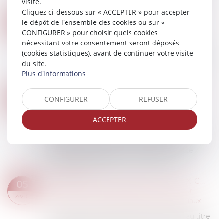
visite.
Lire la suite
Cliquez ci-dessous sur « ACCEPTER » pour accepter
VERS UNE HAUSSE DU SMIC DÉBUT MAI
12
le dépôt de l'ensemble des cookies ou sur «
Droit du travail - Salariés
CONFIGURER » pour choisir quels cookies
AVR.
nécessitant votre consentement seront déposés
La forte inflation des derniers mois entraînera
(cookies statistiques), avant de continuer votre visite
une revalorisation automatique du Smic le 1er
du site.
mai 2022. Depuis le 1er janvier 2022, le montant
Plus d'informations
brut horaire du Smic s’établit à 1...
Lire la suite
LA PROTECTION SOCIALE COMPLÉMENTAIRE FAIT SON ENTRÉE DANS LE BOSS
06
CONFIGURER
REFUSER
Droit du travail - Employeurs
/
Droit de la
AVR.
protection sociale
ACCEPTER
La rubrique consacrée à la protection sociale
complémentaire vient d’être mise en ligne sur le
site internet du BOSS. Le contenu de cette
rubrique sera applicable et opposable à...
Lire la suite
QUAND LA CONTRIBUTION AUX CHARGES DU MÉNAGE FAIT ÉCHEC À L’INDEMNISATION D’UN CONCUBIN
05
Droit de la famille, des personnes et de leur
AVR.
patrimoine
/
Couples et régime matrimoniaux
Un concubin ne peut pas être indemnisé au titre