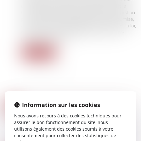
compensatoire, la première chambre civile de la
Cour de cassation refuse de transmettre la question
prioritaire de constitutionnalité qui lui était soumise,
au nom du principe d’égalité des époux devant la loi,
considérant que son interprétation du texte n’y
porte aucune atteinte...
Lire la suite
UN PSE PEUT SUIVRE UNE RUPTURE CONVENTIONNELLE COLLECTIVE
Information sur les cookies
12
Droit du travail - Employeurs
AVR.
Nous avons recours à des cookies techniques pour
Une entreprise peut mettre en œuvre un plan
assurer le bon fonctionnement du site, nous
de sauvegarde de l’emploi immédiatement
utilisons également des cookies soumis à votre
après une rupture conventionnelle collective.
consentement pour collecter des statistiques de
C’est ce qu’a jugé la cour administrative d'app...