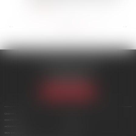
Code du travail et désigne un expert pour...
Lire la suite
...
...
<<
<
78
79
80
81
82
83
84
>
>>
SCP MARIES & TEXIER
1 rue Armand Cassagne
77000 MELUN
Tél :
01 64 79 74 20
NOUS LOCALISER
CABINET
ÉQUIPE
COMPÉTENCES
ACTUS
HONORAIRES
CONTACT
RDV EN LIGNE
PLAN DU SITE