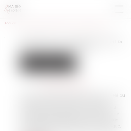
Accueil
Expertise pour risque grave sans l’accord de l’employeur
Expertise pour risque grave sans
l’accord de l’employeur
Droit du travail - Employeurs
Relation individuelles au travail
Publié le :
22/08/2024
Source :
www.lemag-juridique.com
Lorsqu’un risque grave, identifié et actuel, révélé ou
non par un accident du travail, une maladie
professionnelle ou à caractère professionnel est
constaté dans l’établissement, le Comité Social et
Economique (CSE) peut décider de recourir à un
expert habilité pour identifier les causes du risque,