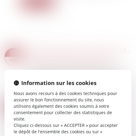
Lire la suite
PROPOSITION DE LOI VISANT À RÉDUIRE ET À ENCADRER LES FRAIS BANCAIRES SUR SUCCESSION
03
Droit de la famille, des personnes et de leur
JUIN
patrimoine
/
Patrimoine et succession
La proposition vient encadrer les frais facturés
par les banques pour clôturer les comptes de
Information sur les cookies
leurs clients décédés, couramment appelés "frais
bancaires de succession". D'après...
Nous avons recours à des cookies techniques pour
Lire la suite
assurer le bon fonctionnement du site, nous
PROPOSITION DE LOI RENFORÇANT L'ORDONNANCE DE PROTECTION ET CRÉANT L'ORDONNANCE PROVISOIRE DE PROTECTION IMMÉDIATE
31
utilisons également des cookies soumis à votre
Droit de la famille, des personnes et de leur
consentement pour collecter des statistiques de
MAI
patrimoine
/
Violences familiales
visite.
Cliquez ci-dessous sur « ACCEPTER » pour accepter
La proposition de loi prévoit de renforcer
le dépôt de l'ensemble des cookies ou sur «
l'ordonnance de protection, afin notamment de