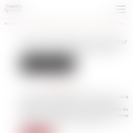
Accueil
Faute inexcusable de l’employeur : indemnisation indépendante
Faute inexcusable de l’employeur
: indemnisation indépendante
Droit du travail - Employeurs
Droit de la protection sociale
Publié le :
03/06/2024
Source :
www.actu-juridique.fr
La victime d’un accident pris en charge au titre de la
législation professionnelle par la caisse primaire
d’assurance maladie saisit une juridiction chargée du
contentieux de la sécurité sociale en reconnaissance
de la faute inexcusable de son employeur...