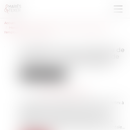
Accueil
Harcèlement moral : l’absence de justification des agissements de
l’employeur lui est imputable
Harcèlement moral : l’absence de
justification des agissements de
l’employeur lui est imputable
Droit du travail - Salariés
Publié le :
25/03/2025
Source :
www.lemag-juridique.com
Le harcèlement moral en droit du travail est défini à
l'article L 1152-1 du Code du travail comme des
agissements répétés ayant pour effet une
dégradation des conditions de travail du salarié
susceptible d’altérer sa santé physique ou mentale...