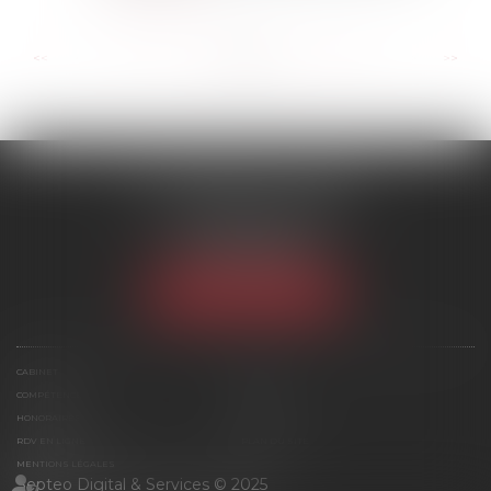
...
...
<<
<
43
44
45
46
47
48
49
>
>>
SCP MARIES & TEXIER
1 rue Armand Cassagne
77000 MELUN
Tél :
01 64 79 74 20
NOUS LOCALISER
CABINET
ÉQUIPE
COMPÉTENCES
ACTUS
HONORAIRES
CONTACT
RDV EN LIGNE
PLAN DU SITE
MENTIONS LÉGALES
Septeo Digital & Services © 2025