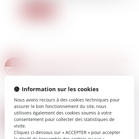
Lire la suite
COMPTE PROFESSIONNEL DE PRÉVENTION (C2P)
28
Droit du travail - Employeurs
/
Responsabilité
MARS
accident du travail
L’employeur doit prévenir l’exposition aux risques
Information sur les cookies
professionnels de ses salariés, quelles que soient
sa taille et ses activités. Il a l'obligation d’évaluer
Nous avons recours à des cookies techniques pour
et de déclarer chaq...
assurer le bon fonctionnement du site, nous
Lire la suite
utilisons également des cookies soumis à votre
SANTÉ AU TRAVAIL : ON EN SAIT PLUS SUR L’ANALYSE DES SUBSTANCES DANGEREUSES !
27
consentement pour collecter des statistiques de
Droit du travail - Salariés
/
Responsabilité
MARS
visite.
accident du travail
Cliquez ci-dessous sur « ACCEPTER » pour accepter
L’inspection du travail peut demander à
le dépôt de l'ensemble des cookies ou sur «