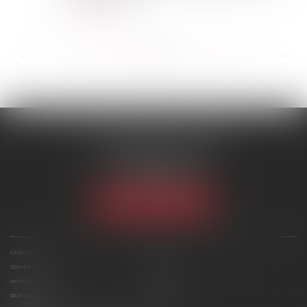
Lire la suite
...
...
<<
<
157
158
159
160
161
162
163
>
>>
SCP MARIES & TEXIER
1 rue Armand Cassagne
77000 MELUN
Tél :
01 64 79 74 20
NOUS LOCALISER
CABINET
ÉQUIPE
COMPÉTENCES
ACTUS
HONORAIRES
CONTACT
RDV EN LIGNE
PLAN DU SITE