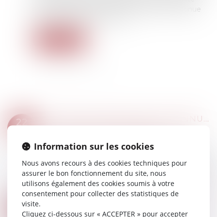
pour lui d’être représenté d’une manière continue
dans les actes de la vie civile...
Lire la suite
FAUTE DU COUPLE QUI FAIT ANNULER LA PATERNITÉ DE CELUI QU’ILS ONT LAISSÉ PRÉSUMER PÈRE DURANT 30 ANS
22
Droit de la famille, des personnes et de leur
FÉVR.
patrimoine
/
Divorce et séparation
Information sur les cookies
La femme et son amant qui laissent sciemment
Nous avons recours à des cookies techniques pour
appliquer à leur enfant la présomption de
assurer le bon fonctionnement du site, nous
paternité du mari et ne la contestent qu’au bout
utilisons également des cookies soumis à votre
de 30 ans sont coupables d’une inertie fa...
consentement pour collecter des statistiques de
Lire la suite
visite.
RÉFORME DES RETRAITES EN UTILISANT UN PROJET DE LOI DE FINANCEMENT RECTIFICATIVE DE LA SÉCURITÉ SOCIALE : VOUS AVEZ DIT 47-1 ?
16
Cliquez ci-dessous sur « ACCEPTER » pour accepter
Droit du travail - Employeurs
/
Droit de la