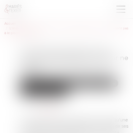
Accueil
L'important patrimoine et la nature influençable du majeur ne suffisent pas
à le placer sous tutelle
L'important patrimoine et la
nature influençable du majeur ne
suffisent pas à le placer sous
tutelle
Droit de la famille, des personnes et de leur patrimoine
Patrimoine et succession
Publié le :
15/02/2023
Source :
www.efl.fr
Le caractère influençable du majeur et le fait qu’une
curatelle renforcée soit insuffisante au regard de ses
revenus élevés ne caractérisent pas la nécessité