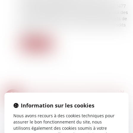
règles spécifiques s’appliquent, notamment
concernant l’attitude d’un époux. Ainsi, l’article 1477
du Code civil dispose, en son aliéna 1, que « celui des
époux qui aurait diverti ou recelé quelques effets de
la communauté est privé de sa portion dans lesdits
effets »...
Lire la suite
VIOLATION DE LA CLAUSE DE NON-CONCURRENCE ET REMBOURSEMENT DE LA CONTREPARTIE FINANCIÈRE
05
Droit du travail - Salariés
/
Relation individuelles
FÉVR.
au travail
Information sur les cookies
Dans une affaire présentée devant la Cour de
Nous avons recours à des cookies techniques pour
cassation le 24 janvier 2024, un salarié avait
assurer le bon fonctionnement du site, nous
démissionné de son poste de technico-
utilisons également des cookies soumis à votre
commercial avant de reprendre une activité