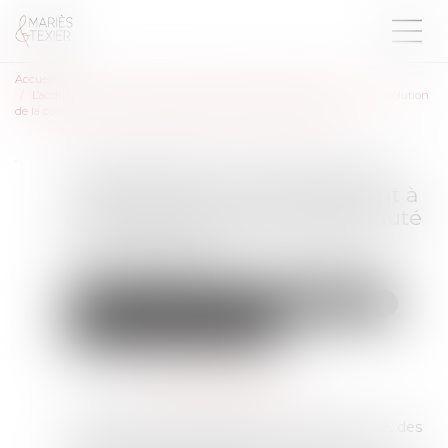
Accueil
L’acquisition par un époux de parts sociales postérieurement à la dissolution
de la communauté ne constitue pas un recel de communauté
L’acquisition par un époux de
parts sociales postérieurement à
la dissolution de la communauté
ne constitue pas un recel de
communauté
Droit de la famille, des personnes et de leur patrimoine
Couples et régime matrimoniaux
Publié le :
31/01/2024
Source :
www.lemag-juridique.com
S’agissant de la dissolution de la communauté, des