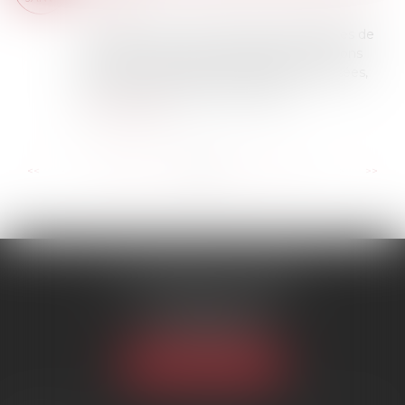
sociale
Pour avoir droit aux indemnités journalières de
sécurité sociale, il faut remplir des conditions
liées soit au montant des cotisations versées,
soit au nombre d'heures travaillé...
Lire la suite
...
...
<<
<
108
109
110
111
112
113
114
>
>>
SCP MARIES & TEXIER
1 rue Armand Cassagne
77000 MELUN
Tél :
01 64 79 74 20
NOUS LOCALISER