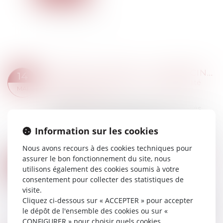
ARRÊTS DE TRAVAIL : LA MÉDECINE DU TRAVAIL MIEUX INFORMÉE ? | WEBLEX
14
Droit du travail - Employeurs
/
Responsabilité
MAI
accident du travail
Pour faciliter l’accompagnement des salariés
exposés à un risque de désinsertion
Information sur les cookies
professionnelle, certaines informations relatives
aux arrêts de travail peuvent être transmises...
Nous avons recours à des cookies techniques pour
Lire la suite
assurer le bon fonctionnement du site, nous
JEUNES TRAVAILLEURS EXPOSÉS AUX RAYONNEMENTS : ÉVOLUTION DES CRITÈRES DE PROTECTION
14
utilisons également des cookies soumis à votre
Droit du travail - Salariés
/
Responsabilité
MAI
consentement pour collecter des statistiques de
accident du travail
visite.
Un décret du 8 avril 2026 modifie les règles
Cliquez ci-dessous sur « ACCEPTER » pour accepter
applicables à la protection des jeunes travailleurs
le dépôt de l'ensemble des cookies ou sur «
exposés aux rayonnements ionisants, en
CONFIGURER » pour choisir quels cookies