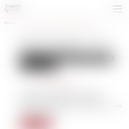
Accueil
Lancement du Pack Nouveau Départ en Vendée
Lancement du Pack Nouveau
Départ en Vendée
Droit de la famille, des personnes et de leur patrimoine
Violences familiales
Publié le :
14/05/2026
Source :
www.vendee.gouv.fr
En France, les violences au sein du couple
constituent une réalité grave, qui appelle
l'engagement constant de l'ensemble des acteurs
publics et associatifs...
Lire la suite