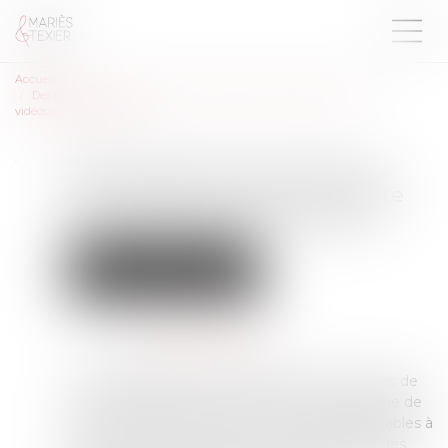
Accueil
Des limites de l’invocation du droit à la preuve pour produire une
vidéosurveillance illicite
Des limites de l’invocation du
droit à la preuve pour produire
une vidéosurveillance illicite
Droit du travail - Employeurs
Relation individuelles au travail
Publié le :
29/03/2023
Source :
actu.dalloz-etudiant.fr
Les enregistrements confirmant des soupçons de
vols à l’encontre d’un salarié, issus d’un système de
vidéosurveillance illicite, ne sont pas indispensables à
l’exercice du droit à la preuve de l’employeur dès