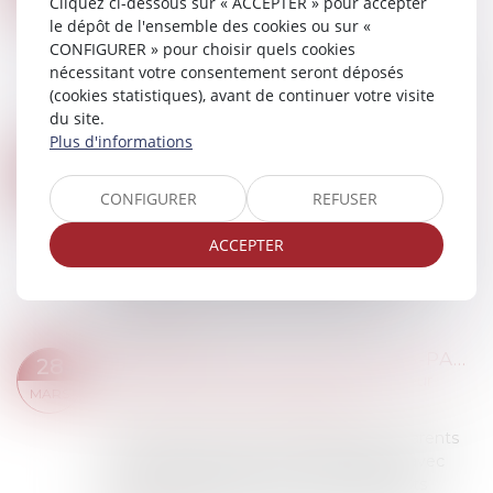
Cliquez ci-dessous sur « ACCEPTER » pour accepter
MARS
patrimoine
/
Patrimoine et succession
le dépôt de l'ensemble des cookies ou sur «
CONFIGURER » pour choisir quels cookies
Le conflit familial entre le fils et l’époux d’une
nécessitant votre consentement seront déposés
personne majeure protégée et la mauvaise
(cookies statistiques), avant de continuer votre visite
gestion des comptes par ce dernier justifient de
du site.
ne pas le désigner comme tuteur et d...
Plus d'informations
Lire la suite
RÉFORME DES RETRAITES 2023 PROJET DE LOI PLFSS RECTIFICATIF
29
Droit du travail - Salariés
/
Droit de la protection
CONFIGURER
REFUSER
MARS
sociale
Recul de l'âge légal de départ à la retraite à 64
ACCEPTER
ans d'ici 2030, durée de cotisation portée à 43
ans dès 2027, emploi des seniors, petites
pensions, fin des régimes spéciaux .....
Lire la suite
DROIT DE VISITE DES GRANDS-PARENTS : PEU IMPORTENT LES SENTIMENTS DE L’ENFANT
28
Droit de la famille, des personnes et de leur
MARS
patrimoine
/
Divorce et séparation
Le juge est libre d’accorder aux grands-parents
un droit d’accueil et de correspondance avec
l’enfant indépendamment des sentiments