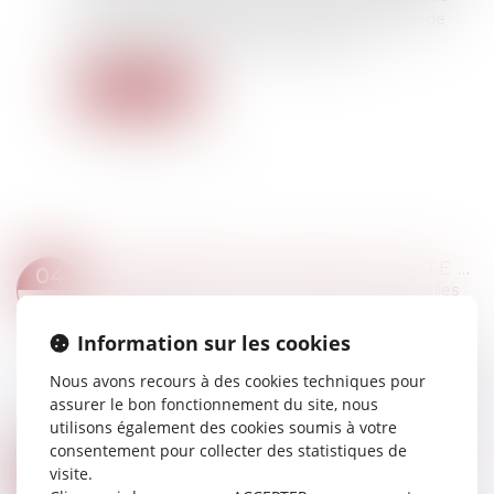
lors que ce dernier dispose d’un autre moyen de
preuve qu’il n’a pas versé aux débats...
Lire la suite
LICENCIEMENT : PREUVE ILLICITE ACCEPTÉE… SI INDISPENSABLE
04
Droit du travail - Salariés
/
Relation individuelles
AVR.
au travail
Information sur les cookies
La chambre sociale de la Cour de cassation
rappelle à juste titre que l’illicéité d’un moyen de
Nous avons recours à des cookies techniques pour
preuve n’entraîne pas nécessairement son rejet
assurer le bon fonctionnement du site, nous
des débats...
utilisons également des cookies soumis à votre
Lire la suite
consentement pour collecter des statistiques de
DÉSIGNATION D'UN TIERS À LA FAMILLE COMME TUTEUR AUX BIENS ET À LA PERSONNE DU MAJEUR : ILLUSTRATION
30
visite.
Droit de la famille, des personnes et de leur