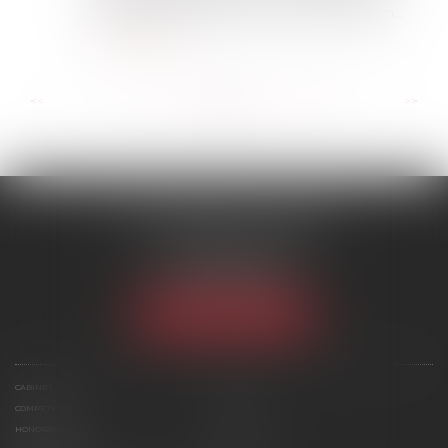
exprimés par ce dernier lors de son audition...
Lire la suite
...
...
<<
<
151
152
153
154
155
156
157
>
>>
SCP MARIES & TEXIER
1 rue Armand Cassagne
77000 MELUN
Tél :
01 64 79 74 20
NOUS LOCALISER
CABINET
ÉQUIPE
COMPÉTENCES
ACTUS
HONORAIRES
CONTACT