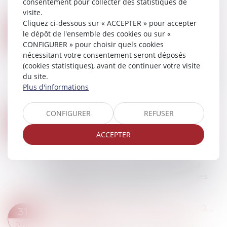
consentement pour collecter des statistiques de
comme salarié, et rappelle que les tr...
visite.
Lire la suite
Cliquez ci-dessous sur « ACCEPTER » pour accepter
VAE ET COMPTE PERSONNEL DE FORMATION : UN DÉCRET POUR LEVER LES OBSTACLES FINANCIERS
05
le dépôt de l'ensemble des cookies ou sur «
Droit du travail - Salariés
/
Relation individuelles
CONFIGURER » pour choisir quels cookies
AOÛT
au travail
nécessitant votre consentement seront déposés
(cookies statistiques), avant de continuer votre visite
Décret n°2025-663 du 18 juillet 2025 définissant
du site.
les conditions d'éligibilité au compte personnel
Plus d'informations
de formation des actions permettant de faire
valider les acquis de l'expérience...
Lire la suite
CONFIGURER
REFUSER
MANDATAIRE SPÉCIAL : UN APPEL RESTE RECEVABLE MÊME APRÈS LA FIN DU MANDAT
04
Droit de la famille, des personnes et de leur
ACCEPTER
AOÛT
patrimoine
La Cour de cassation a rappelé le 2 juillet dernier
que le droit d’accès à un tribunal, garanti par
l’article 6 §1 de la Convention européenne des
droits de l’homme, implique qu...
Lire la suite
LA COMMISSION AMÉLIORE LA PROTECTION DES TRAVAILLEURS GRÂCE À DE NOUVELLES LIMITES D'EXPOSITION AUX PRODUITS CHIMIQUES
31
Droit du travail - Salariés
/
Responsabilité
JUIL.