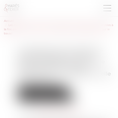
Accueil
Les mesures pour prévenir les accidents graves et mortels seront discutées à
la fois par le CNPST et dans la "large" négociation interprofessionnelle sur le
travail
Les mesures pour prévenir les
accidents graves et mortels
seront discutées à la fois par le
CNPST et dans la "large"
négociation interprofessionnelle
sur le travail
Droit du travail - Employeurs
Responsabilité accident du travail
Publié le :
01/08/2025
Source :
www.editions-legislatives.fr