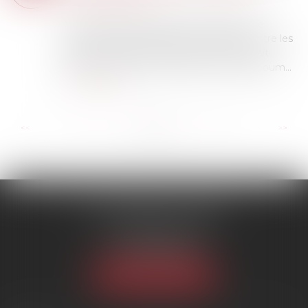
accident du travail
La Commission européenne a proposé de
renforcer la protection des travailleurs contre les
produits chimiques dangereux. Cela devrait
prévenir environ 1 700 cas de cancer du poum...
Lire la suite
...
...
<<
<
19
20
21
22
23
24
25
>
>>
SCP MARIES & TEXIER
1 rue Armand Cassagne
77000 MELUN
Tél :
01 64 79 74 20
NOUS LOCALISER