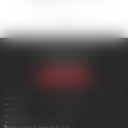
...
...
<<
<
36
37
38
39
40
41
42
>
>>
SCP MARIES & TEXIER
1 rue Armand Cassagne
77000 MELUN
Tél :
01 64 79 74 20
NOUS LOCALISER
CABINET
ÉQUIPE
COMPÉTENCES
ACTUS
HONORAIRES
CONTACT
RDV EN LIGNE
PLAN DU SITE
MENTIONS LÉGALES
Septeo Digital & Services © 2025