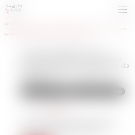
Accueil
La mise à disposition d'un véhicule de fonction n'exonère pas l'employeur
du versement de l'indemnité d'occupation du domicile
La mise à disposition d'un
véhicule de fonction n'exonère
pas l'employeur du versement de
l'indemnité d'occupation du
domicile
Droit du travail - Salariés
Droit de la protection sociale
Publié le :
30/04/2025
Source :
www.legisocial.fr
La mise à disposition d'un véhicule de fonction
n'exonère pas l'employeur du versement de
l'indemnité d'occupation du domicile...