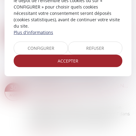
Le CPF est crédité de 500 € par an pour les
le dépôt de l'ensemble des cookies ou sur «
salariés à temps plein et ceux ayant effectué
CONFIGURER » pour choisir quels cookies
une durée de travail supérieure ou égale à la
nécessitant votre consentement seront déposés
moitié de la durée légale sur l'ensemble...
(cookies statistiques), avant de continuer votre visite
Lire la suite
du site.
OIT : INCIDENCE DE L'IA SUR LA SANTÉ ET LA SÉCURITÉ AU TRAVAIL
Plus d'informations
02
Droit du travail - Employeurs
/
Responsabilité
MAI
accident du travail
CONFIGURER
REFUSER
Un rapport rendu le 23 avril 2025 de
l’Organisation internationale du Travail (OIT)
ACCEPTER
explore la manière dont l’intelligence artificielle
(IA), la numérisation, la robotique et l’...
Lire la suite
REPRÉSENTANT SYNDICAL EN ENTREPRISE : LA QPC SUR LES TPE JUGÉE NON SÉRIEUSE PAR LA COUR DE CASSATION
30
Droit du travail - Employeurs
/
Relation
AVR.
individuelles au travail
La désignation d’un représentant de section
syndicale par un syndicat non représentatif dans
les entreprises de moins de 50 salariés est
encadrée par l’article L 2142-1-4 du Cod...
Lire la suite