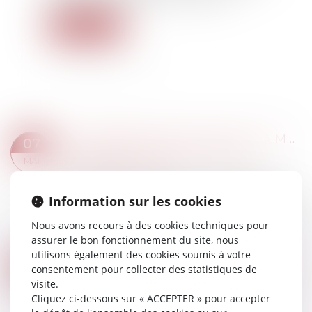
Lire la suite
LE TRANSFERT DE MAILS DE LA MESSAGERIE PROFESSIONNELLE À UNE MESSAGERIE PERSONNELLE NE JUSTIFIE PAS FORCÉMENT UN LICENCIEMENT POUR FAUTE GRAVE
07
Droit du travail - Employeurs
/
Relation
MAI
individuelles au travail
La faute grave est celle qui rend impossible le
Information sur les cookies
maintien du salarié dans l'entreprise. En cas de
litige, les juges sont souvent amenés à juger de
Nous avons recours à des cookies techniques pour
la gravité de faute pour se pro...
assurer le bon fonctionnement du site, nous
Lire la suite
utilisons également des cookies soumis à votre
CPF : L'EMPLOYEUR PEUT DÉSORMAIS ENCADRER SA DOTATION VOLONTAIRE
06
consentement pour collecter des statistiques de
Droit du travail - Salariés
/
Droit de la protection
visite.
MAI
sociale
Cliquez ci-dessous sur « ACCEPTER » pour accepter