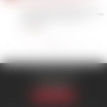
patrimoine
/
Violences familiales
Le ministère de la Justice a diffusé, fin août
2024, une circulaire sur la protection des mineurs
victimes et co-victimes de violences
intrafamiliales...
Lire la suite
...
...
<<
<
72
73
74
75
76
77
78
>
>>
SCP MARIES & TEXIER
1 rue Armand Cassagne
77000 MELUN
Tél :
01 64 79 74 20
NOUS LOCALISER