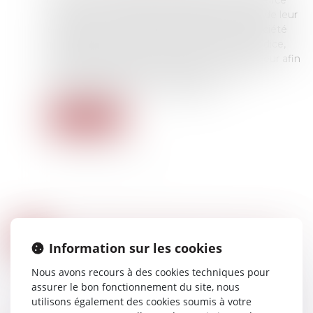
ronde de surveillance dans les locaux au bénéfice
d’une société qui avait mandaté les services de leur
employeur, des salariés avaient assigné la société
mandataire pour indemnisation de leur préjudice,
laquelle avait appelé en la cause leur employeur afin
qu'il soit condamné à la garantir de toutes
condamnations mises à sa charge...
Lire la suite
RÉFORME DES DROITS DE SUCCESSION : CE QUE PROPOSE LA COUR DES COMPTES
02
Droit de la famille, des personnes et de leur
Information sur les cookies
OCT.
patrimoine
/
Patrimoine et succession
Nous avons recours à des cookies techniques pour
Dans un rapport présenté ce mercredi 25
assurer le bon fonctionnement du site, nous
septembre, la Cour des comptes préconise de
utilisons également des cookies soumis à votre
raboter deux niches fiscales profitant aux