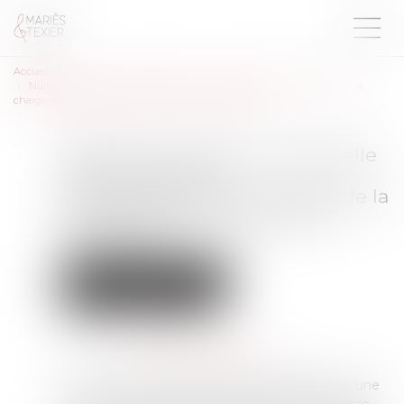
Accueil
Nullité de la clause contractuelle visant à reporter automatiquement la
charge de la réparation de l'accident sur l'employeur
Nullité de la clause contractuelle
visant à reporter
automatiquement la charge de la
réparation de l'accident sur
l'employeur
Droit du travail - Employeurs
Droit de la protection sociale
Publié le :
30/09/2024
Source :
www.lemag-juridique.com
Victimes d’un accident alors qu'ils effectuaient une