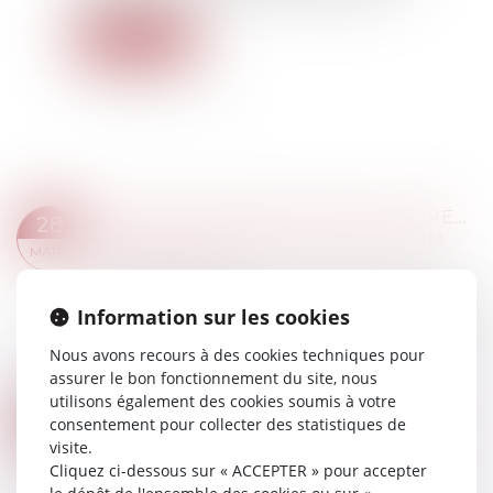
Lire la suite
COMPTE PROFESSIONNEL DE PRÉVENTION (C2P)
28
Droit du travail - Employeurs
/
Responsabilité
MARS
accident du travail
L’employeur doit prévenir l’exposition aux risques
Information sur les cookies
professionnels de ses salariés, quelles que soient
sa taille et ses activités. Il a l'obligation d’évaluer
Nous avons recours à des cookies techniques pour
et de déclarer chaq...
assurer le bon fonctionnement du site, nous
Lire la suite
utilisons également des cookies soumis à votre
SANTÉ AU TRAVAIL : ON EN SAIT PLUS SUR L’ANALYSE DES SUBSTANCES DANGEREUSES !
27
consentement pour collecter des statistiques de
Droit du travail - Salariés
/
Responsabilité
visite.
MARS
accident du travail
Cliquez ci-dessous sur « ACCEPTER » pour accepter
L’inspection du travail peut demander à