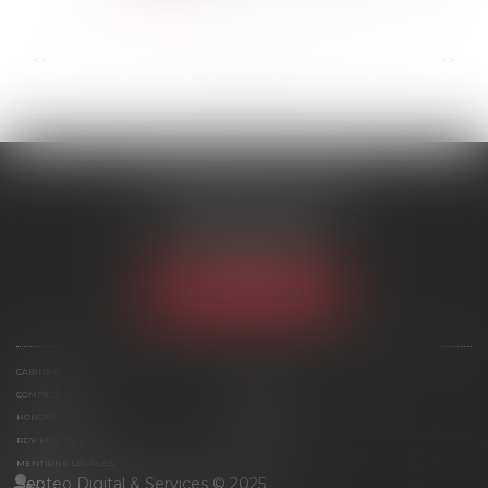
...
...
<<
<
43
44
45
46
47
48
49
>
>>
SCP MARIES & TEXIER
1 rue Armand Cassagne
77000 MELUN
Tél :
01 64 79 74 20
NOUS LOCALISER
CABINET
ÉQUIPE
COMPÉTENCES
ACTUS
HONORAIRES
CONTACT
RDV EN LIGNE
PLAN DU SITE
MENTIONS LÉGALES
Septeo Digital & Services © 2025