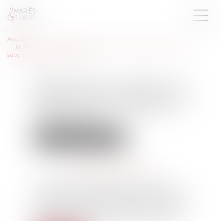
Accueil
Nullité d'une convention de forfait en jours : impact sur les heures
supplémentaires et indemnités
Nullité d'une convention de
forfait en jours : impact sur les
heures supplémentaires et
indemnités
Droit du travail - Employeurs
Publié le :
26/03/2025
Source :
www.lemag-juridique.com
La convention de forfait en jours permet
d'aménager le temps de travail d'un salarié sur
l'année en dérogeant aux durées maximales
quotidiennes et hebdomadaires de travail...