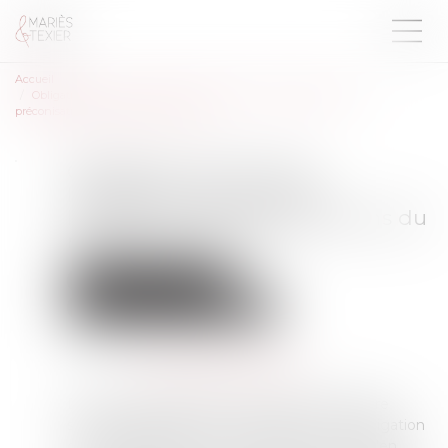
Accueil
Obligation de sécurité : l’employeur doit vérifier l’effectivité des
préconisations du médecin du travail
Obligation de sécurité :
l’employeur doit vérifier
l’effectivité des préconisations du
médecin du travail
Droit du travail - Salariés
Responsabilité accident du travail
Publié le :
26/06/2025
Source :
www.lemag-juridique.com
Dans un arrêt rendu le 11 juin 2025, la chambre
sociale a rappelé avec force la portée de l’obligation
de sécurité pesant sur l’employeur, en ce qu’en