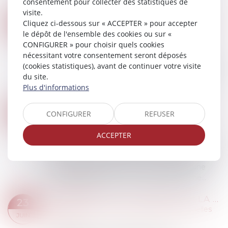
consentement pour collecter des statistiques de
Lire la suite
visite.
CANICULE : QUI PEUT RECOURIR AU CHÔMAGE INTEMPÉRIES ?
25
Cliquez ci-dessous sur « ACCEPTER » pour accepter
Droit du travail - Salariés
/
Droit de la protection
le dépôt de l'ensemble des cookies ou sur «
JUIN
sociale
CONFIGURER » pour choisir quels cookies
nécessitant votre consentement seront déposés
Les fortes chaleurs peuvent pousser votre
(cookies statistiques), avant de continuer votre visite
employeur à vouloir stopper l’activité des salariés
du site.
en extérieur. Dans le BTP, un dispositif dédié à
Plus d'informations
cette situation existe : le chômag...
Lire la suite
RÉCOMPENSE DUE À LA COMMUNAUTÉ : POINT DE DÉPART DES INTÉRÊTS EN CAS D’ALIÉNATION D’UN BIEN PROPRE
24
CONFIGURER
REFUSER
Droit de la famille, des personnes et de leur
JUIN
patrimoine
/
Divorce et séparation
ACCEPTER
En matière de régime de communauté, lorsque
la communauté a contribué au remboursement
d’un crédit ayant financé un bien propre, une
récompense est due. Si ce bien a été aliéné...
Lire la suite
JOURS DE FRACTIONNEMENT : LA RENONCIATION N’EST PAS AUTOMATIQUE SI C’EST LE SALARIÉ QUI DÉCIDE DU FRACTIONNEMENT
23
Droit du travail - Salariés
/
Relation individuelles
JUIN
au travail