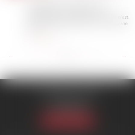
La renonciation d’un salarié aux jours
supplémentaires de congés en cas de
fractionnement ne se présume pas. Et elle n’est
pas automatique simplement car c’est le salarié
qui a...
Lire la suite
...
...
<<
<
26
27
28
29
30
31
32
>
>>
SCP MARIES & TEXIER
1 rue Armand Cassagne
77000 MELUN
Tél :
01 64 79 74 20
NOUS LOCALISER