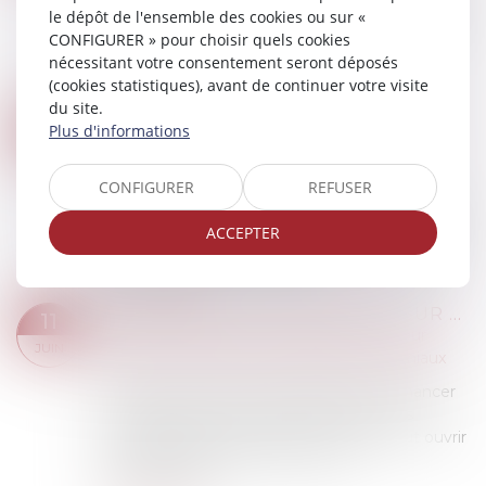
La portabilité des garanties collectives permet à
le dépôt de l'ensemble des cookies ou sur «
un ancien salarié privé d’emploi de conserver, à
CONFIGURER » pour choisir quels cookies
titre gratuit, la couverture de sa mutuelle
nécessitant votre consentement seront déposés
d’entreprise (frais de santé, inca...
(cookies statistiques), avant de continuer votre visite
Lire la suite
du site.
INFRACTIONS AU DROIT DU TRAVAIL : L’INSPECTION PEUT SAISIR LE PROCUREUR SANS PROCÈS-VERBAL
12
Plus d'informations
Droit du travail - Salariés
/
Responsabilité
JUIN
accident du travail
CONFIGURER
REFUSER
Dans un arrêt rendu le 20 mai 2025, la Cour de
cassation clarifie les pouvoirs de l’inspection du
ACCEPTER
travail en matière de signalement d’infractions.
La question posée à la Haute...
Lire la suite
RÈGLEMENT D’UN EMPRUNT SUR BIEN PROPRE : LA COMMUNAUTÉ N’A DROIT À RÉCOMPENSE QUE SUR LE CAPITAL
11
Droit de la famille, des personnes et de leur
JUIN
patrimoine
/
Couples et régime matrimoniaux
Lorsqu’un emprunt est contracté pour financer
un bien propre, le remboursement de ses
mensualités par des fonds communs peut ouvrir
droit à récompense au profit de la
communauté...