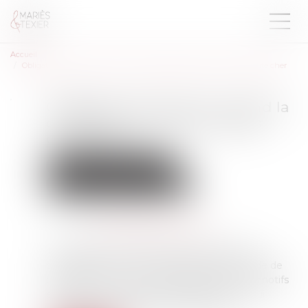
Accueil
Obligation de sécurité : quand la contradiction dans les motifs coûte cher
Obligation de sécurité : quand la
contradiction dans les motifs
coûte cher
Droit du travail - Employeurs
Responsabilité accident du travail
Publié le :
13/06/2025
Source :
www.lemag-juridique.com
Tout jugement doit être motivé de manière
cohérente, et en vertu de l’article 455 du Code de
procédure civile, une contradiction entre les motifs
équivaut à une absence de motivation, ce qui