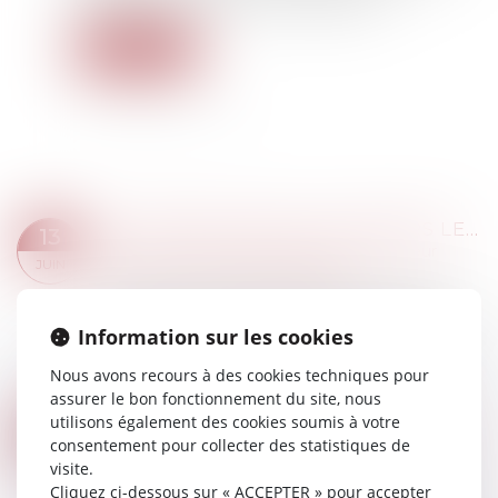
constitue donc une cause de cassation...
Lire la suite
VIOLENCES SEXUELLES ENVERS LES HOMMES : DES AGRESSIONS SUBIES SURTOUT PENDANT L'ENFANCE ET L'ADOLESCENCE
13
Droit de la famille, des personnes et de leur
JUIN
patrimoine
/
Violences familiales
À partir des résultats de l’enquête "Violences et
rapports de genre" de 2015, l’Ined a porté son
Information sur les cookies
attention sur les violences subies par les
Nous avons recours à des cookies techniques pour
hommes. Bien qu'elles soient moins fr...
assurer le bon fonctionnement du site, nous
Lire la suite
utilisons également des cookies soumis à votre
PORTABILITÉ DES GARANTIES : LES PRESTATIONS ACQUISES DOIVENT ÊTRE VERSÉES MÊME APRÈS LA FIN DE LA PÉRIODE
13
consentement pour collecter des statistiques de
Droit du travail - Salariés
/
Droit de la protection
JUIN
visite.
sociale
Cliquez ci-dessous sur « ACCEPTER » pour accepter