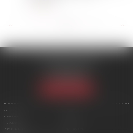
Lire la suite
...
...
<<
<
29
30
31
32
33
34
35
>
>>
SCP MARIES & TEXIER
1 rue Armand Cassagne
77000 MELUN
Tél :
01 64 79 74 20
NOUS LOCALISER
CABINET
ÉQUIPE
COMPÉTENCES
ACTUS
HONORAIRES
CONTACT
RDV EN LIGNE
PLAN DU SITE