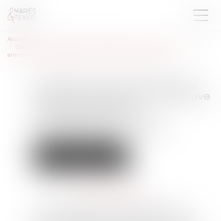
Accueil
Ouverture d’une procédure de liquidation judiciaire consécutive à une
annulation et conséquences sur les licenciements prononcés
Ouverture d’une procédure de
liquidation judiciaire consécutive
à une annulation et
conséquences sur les
licenciements prononcés
Droit du travail - Employeurs
Relation individuelles au travail
Publié le :
07/12/2023
Source :
www.lemag-juridique.com
La Cour de cassation a rappelé le 22 novembre