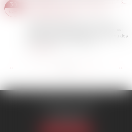
TENIR DES PROPOS RACISTES ET SEXISTES JUSTIFIE UN LICENCIEMENT POUR FAUTE GRAVE
30
Droit du travail - Employeurs
/
Relation
NOV.
individuelles au travail
Dans une affaire portée devant la Cour de
cassation le 8 novembre dernier, un salarié avait
été licencié pour faute grave, pour avoir tenu des
propos blessants à connotation rac...
Lire la suite
...
...
<<
<
115
116
117
118
119
120
121
>
>>
SCP MARIES & TEXIER
1 rue Armand Cassagne
77000 MELUN
Tél :
01 64 79 74 20
NOUS LOCALISER