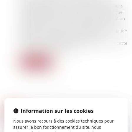
dernier que dans le cas où le juge annule le
jugement statuant sur l’ouverture de la procédure
de liquidation judiciaire ou son prononcé, et auquel
cas il peut d’office ouvrir la procédure de liquidation
judiciaire, sinon la prononcer, l'annulation du
jugement d'ouverture de la procédure de liquidation
judiciaire d'un débiteur n'affecte pas les
licenciements régulièrement prononcés avant cette
annulation par le liquidateur...
Lire la suite
TESTAMENT OLOGRAPHE NON DATÉ ET ÉLÉMENTS INTRINSÈQUES PERMETTANT D’ÉTABLIR SA VALIDITÉ
Information sur les cookies
06
Droit de la famille, des personnes et de leur
DÉC.
Nous avons recours à des cookies techniques pour
patrimoine
/
Patrimoine et succession
assurer le bon fonctionnement du site, nous
Le testament olographe est celui qui, pour être