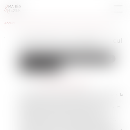
Accueil
Participation aux acquêts : calcul de la plus-value d’un bien
Participation aux acquêts : calcul
de la plus-value d’un bien
Droit de la famille, des personnes et de leur patrimoine
Divorce et séparation
Publié le :
02/01/2024
Source :
www.lemag-juridique.com
L’article 1569 du Code civil dispose que « Pendant la
durée du mariage, le régime matrimonial de
participation aux acquêts fonctionne comme si les
époux étaient mariés sous le régime de la
séparation des biens. À la dissolution du régime,
chacun des époux a le droit de participer pour