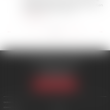
que lorsque le médecin du travail mentionne
expressément dans son avis que tout maintien
du salarié dans l'emploi serait g...
Lire la suite
...
...
<<
<
112
113
114
115
116
117
118
>
>>
SCP MARIES & TEXIER
1 rue Armand Cassagne
77000 MELUN
Tél :
01 64 79 74 20
NOUS LOCALISER
CABINET
ÉQUIPE
COMPÉTENCES
ACTUS