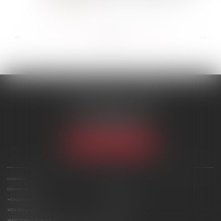
Lire la suite
...
...
<<
<
190
191
192
193
194
195
196
>
>>
SCP MARIES & TEXIER
1 rue Armand Cassagne
77000 MELUN
Tél :
01 64 79 74 20
NOUS LOCALISER
CABINET
ÉQUIPE
COMPÉTENCES
ACTUS
HONORAIRES
CONTACT
RDV EN LIGNE
PLAN DU SITE
MENTIONS LÉGALES