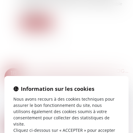
commettre un harcèlement, il n'est pas coupable
de ce délit.
Lire la suite
LA JOUISSANCE GRATUITE DU LOGEMENT FAMILIAL ACCORDÉ PAR LE JUGE À L’ÉPOUSE AU TITRE DU DEVOIR DE SECOURS NE DOIT PAS ÊTRE PRIS EN CONSIDÉRATION DANS L’ÉVALUATION DE LA PRESTATION COMPENSATOIRE
18
Droit de la famille, des personnes et de leur
MAI
patrimoine
/
Divorce et séparation
Information sur les cookies
Dans cette affaire un divorce est prononcé entre
deux époux, l’épouse invoquant le droit à une
Nous avons recours à des cookies techniques pour
prestation compensatoire. Les juges d’appel lui
assurer le bon fonctionnement du site, nous
refusent au motif que l’ordonnance...
utilisons également des cookies soumis à votre
Lire la suite
consentement pour collecter des statistiques de
MISE À DISPOSITION GRATUITE D’UN BIEN DÉMEMBRÉ : CALCUL DE L’INDEMNITÉ DE RAPPORT
visite.
18
Droit de la famille, des personnes et de leur
Cliquez ci-dessous sur « ACCEPTER » pour accepter
MAI