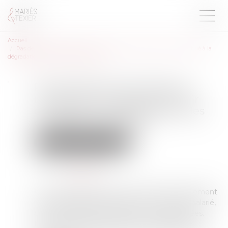
Accueil
Pas de délit de harcèlement moral sans conscience d'avoir contribué à la
dégradation des conditions de travail
Pas de délit de harcèlement
moral sans conscience d'avoir
contribué à la dégradation des
conditions de travail
Droit du travail - Employeurs
Publié le :
11/05/2022
Source :
www.efl.fr
Une surcharge de travail peut caractériser l'élément
matériel du délit de harcèlement moral d'un salarié,
dont les conditions de travail se sont dégradées.
Mais si l'employeur n'a pas eu conscience de