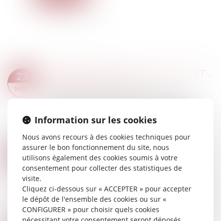
CONSÉQUENCE DU RECOURS SYSTÉMATIQUE AUX HEURES SUPPLÉMENTAIRES
23
Droit du travail - Employeurs
NOV.
Dans le cadre de son pouvoir de direction,
l’employeur peut exiger de ses salariés qu’ils
Information sur les cookies
accomplissent des heures supplémentaires en
raison des besoins de l’activité, à conditi...
Nous avons recours à des cookies techniques pour
Lire la suite
assurer le bon fonctionnement du site, nous
AT/MP. EN CAS D'AGRESSION APRÈS UNE LETTRE DE MENACES TRANSMISE À L'EMPLOYEUR RESTÉ INACTIF, IL Y A FAUTE INEXCUSABLE
23
utilisons également des cookies soumis à votre
Droit du travail - Salariés
NOV.
consentement pour collecter des statistiques de
Selon l’article L. 4131-4 du code du travail, le
visite.
bénéfice de la faute inexcusable est de droit
Cliquez ci-dessous sur « ACCEPTER » pour accepter
pour les salariés victimes d’un accident du travail
le dépôt de l'ensemble des cookies ou sur «
ou d’une maladie professionnel...
CONFIGURER » pour choisir quels cookies
Lire la suite
nécessitant votre consentement seront déposés