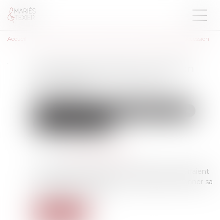
Accueil
Patrimoine. Donner sa maison pour réduire les droits de succession
Patrimoine. Donner sa maison
pour réduire les droits de
succession
Droit de la famille, des personnes et de leur patrimoine
Patrimoine et succession
Publié le :
18/11/2021
Source :
www.ouest-france.fr
Pour alléger les droits de succession que pourraient
avoir à payer ses enfants, il est possible de donner sa
maison, de son vivant.
Lire la suite