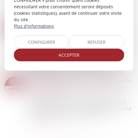
CONFIGURER » pour choisir quels cookies
pour faire constater une irrégularité commise
nécessitant votre consentement seront déposés
par l’employeur et demander des mesures...
(cookies statistiques), avant de continuer votre visite
Lire la suite
du site.
DEVOIR CONJUGAL ET LIBERTÉ SEXUELLE : LA CEDH PROTÈGE LE CONSENTEMENT DANS LE MARIAGE
Plus d'informations
04
Droit de la famille, des personnes et de leur
FÉVR.
patrimoine
/
Couples et régime matrimoniaux
CONFIGURER
REFUSER
En matière de droits fondamentaux, l'article 8 de
la Convention européenne des droits de
ACCEPTER
l'homme garantit à toute personne le droit au
respect de sa vie privée et familiale, de...
Lire la suite
OBLIGATION D’EMPLOI DES TRAVAILLEURS HANDICAPÉS : DU NOUVEAU
03
Droit du travail - Employeurs
/
Droit de la
FÉVR.
protection sociale
Les entreprises d’au moins 20 salariés doivent
employer des personnes handicapées à hauteur
d’au moins 6 % de leur effectif total...
Lire la suite