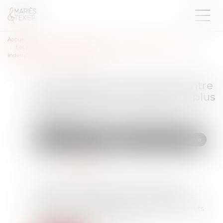
Accueil
Les périodes non prescrites entre deux arrêts de travail ne sont plus
indemnisées par la sécurité sociale
Les périodes non prescrites entre
deux arrêts de travail ne sont plus
indemnisées par la sécurité
sociale
Droit du travail - Salariés
Droit de la protection sociale
Publié le :
05/02/2025
Source :
www.efl.fr
Il est mis fin à la dérogation qui permettait
jusqu'alors de maintenir le versement des IJSS
lorsque la période non prescrite entre deux arrêts
maladie n'excédait pas 3 jours...