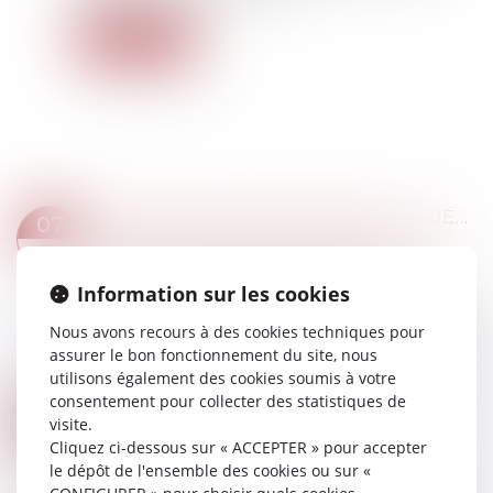
Lire la suite
INDIVISION SUCCESSORALE ET DÉMEMBREMENT : LA COUR DE CASSATION TRANCHE EN FAVEUR DES NUS-PROPRIÉTAIRES
07
Droit de la famille, des personnes et de leur
FÉVR.
patrimoine
/
Patrimoine et succession
Information sur les cookies
Par un arrêt du 15 janvier 2025, la Cour de
cassation a rappelé que, malgré l'adoption d'un
Nous avons recours à des cookies techniques pour
régime de communauté universelle avec clause
assurer le bon fonctionnement du site, nous
d'attribution intégrale au conjoint surv...
utilisons également des cookies soumis à votre
Lire la suite
consentement pour collecter des statistiques de
ACTION SYNDICALE EN JUSTICE : DISTINCTION ENTRE INTÉRÊT COLLECTIF ET INDIVIDUEL DES SALARIÉS
06
visite.
Droit du travail - Employeurs
Cliquez ci-dessous sur « ACCEPTER » pour accepter
FÉVR.
Dans un arrêt récent, la Cour de cassation
le dépôt de l'ensemble des cookies ou sur «
rappelle que si un syndicat peut agir en justice