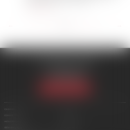
filiation, en mettant en lumière...
Lire la suite
...
...
<<
<
58
59
60
61
62
63
64
>
>>
SCP MARIES & TEXIER
1 rue Armand Cassagne
77000 MELUN
Tél :
01 64 79 74 20
NOUS LOCALISER
CABINET
ÉQUIPE
COMPÉTENCES
ACTUS
HONORAIRES
CONTACT
RDV EN LIGNE
PLAN DU SITE