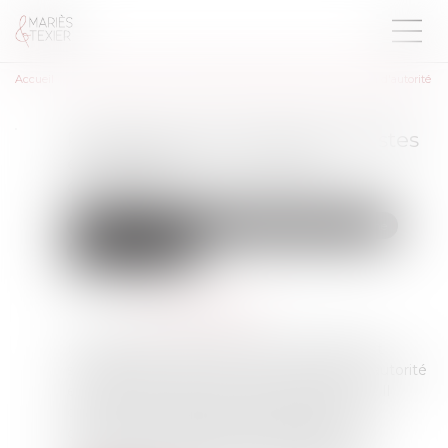
Accueil
Persistance de violences sexistes et sexuelles sous relation d'autorité
Persistance de violences sexistes
et sexuelles sous relation
d'autorité
Droit de la famille, des personnes et de leur patrimoine
Violences familiales
Publié le :
13/12/2024
Source :
www.vie-publique.fr
Un rapport consacré aux violences sexistes et
sexuelles faites aux femmes sous relation d’autorité
et de pouvoir a été remis au gouvernement. Il
dresse un état des lieux de la situation, hors
contexte conjugal et familial. Le rapport met