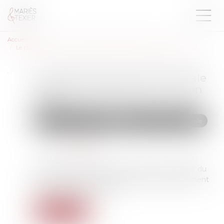
Accueil
Le plafond de la sécurité sociale est porté à 3 864 € par mois en 2024
Le plafond de la sécurité sociale
est porté à 3 864 € par mois en
2024
Droit du travail - Salariés
Droit de la protection sociale
Publié le :
08/11/2023
Source :
www.efl.fr
Pour 2024, les valeurs mensuelle et journalière du
plafond de la sécurité sociale sont respectivement
fixées à 3 864 € et 213 €...
Lire la suite