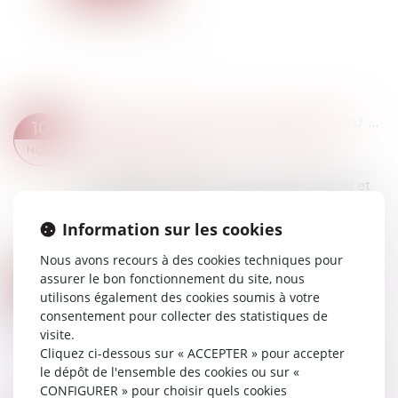
PRÉVENTION DES ACCIDENTS DU TRAVAIL GRAVES ET MORTELS : LANCEMENT D’UNE CAMPAGNE D’INFORMATION
10
Droit du travail - Salariés
/
Responsabilité
NOV.
accident du travail
Chaque jour, 2 personnes meurent au travail et
plus de 100 sont blessées gravement. Même si
le risque zéro n’existe pas, les accidents graves
Information sur les cookies
et mortels au travail sont inaccept...
Nous avons recours à des cookies techniques pour
Lire la suite
assurer le bon fonctionnement du site, nous
PAS DE DÉLAI DE CARENCE ENTRE UN CONTRAT DE MISSION ET UN CDD DE SURCROÎT SUCCESSIFS AVEC UN MÊME SALARIÉ
09
utilisons également des cookies soumis à votre
Droit du travail - Employeurs
/
Relation
NOV.
consentement pour collecter des statistiques de
individuelles au travail
visite.
Lorsqu'une entreprise utilisatrice conclut un
Cliquez ci-dessous sur « ACCEPTER » pour accepter
contrat à durée déterminée pour surcroît
le dépôt de l'ensemble des cookies ou sur «
d'activité avec un salarié à l'issue du contrat de
CONFIGURER » pour choisir quels cookies