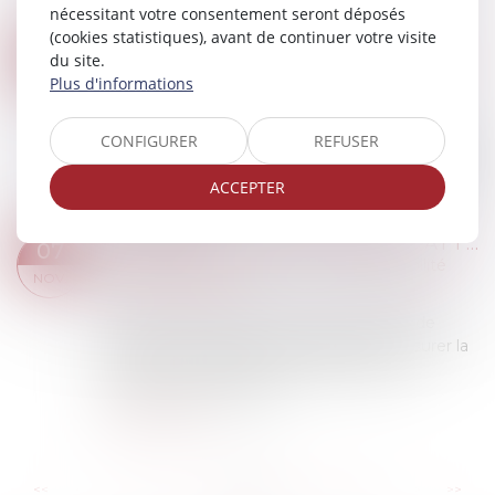
mission au cours duquel ce salarié étai...
nécessitant votre consentement seront déposés
Lire la suite
(cookies statistiques), avant de continuer votre visite
EXCLUSION DES SALARIÉS TEMPORAIRE DU VERSEMENT DE LA PRIME EXCEPTIONNELLE DE POUVOIR D’ACHAT
07
du site.
Droit du travail - Salariés
/
Relation individuelles
Plus d'informations
NOV.
au travail
Dans une décision du 25 octobre 2023, la Cour
CONFIGURER
REFUSER
de cassation juge que le salarié temporaire peut
prétendre, en application de l'article L 1251-18 du
ACCEPTER
Code du travail, au paiement d...
Lire la suite
PUNAISES DE LIT AU TRAVAIL : ATTENTION À VOTRE OBLIGATION DE PRÉVENTION !
07
Droit du travail - Employeurs
/
Responsabilité
NOV.
accident du travail
Le Code du Travail impose à l'employeur de
prendre les mesures nécessaires pour assurer la
sécurité et protéger la santé physique et
mentale des travailleurs…
Lire la suite
...
...
<<
<
118
119
120
121
122
123
124
>
>>