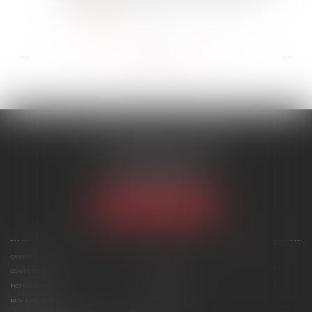
Lire la suite
...
...
<<
<
135
136
137
138
139
140
141
>
>>
SCP MARIES & TEXIER
1 rue Armand Cassagne
77000 MELUN
Tél :
01 64 79 74 20
NOUS LOCALISER
CABINET
ÉQUIPE
COMPÉTENCES
ACTUS
HONORAIRES
CONTACT
RDV EN LIGNE
PLAN DU SITE