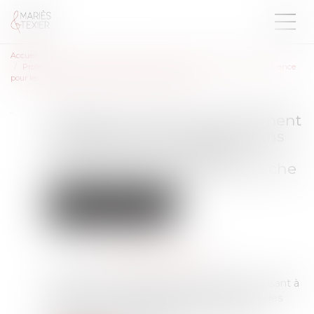
Accueil
Protection contre le licenciement et indemnités journalières sans carence
pour les salariées confrontées à une fausse couche
Protection contre le licenciement
et indemnités journalières sans
carence pour les salariées
confrontées à une fausse couche
Droit du travail - Employeurs
Droit de la protection sociale
Publié le :
17/07/2023
Source :
www.lemag-juridique.com
Adoptée par le Sénat le 29 juin dernier, la loi visant à
favoriser l'accompagnement psychologique des
femmes victimes de fausse couche a été