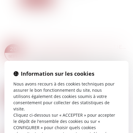
LE LICENCIEMENT FONDÉ PARTIELLEMENT SUR UN ABUS NON AVÉRÉ DE LA LIBERTÉ D’EXPRESSION EST NUL
20
Droit du travail - Employeurs
SEPT.
L’employeur doit être vigilant avant de licencier
un salarié au motif qu’il aurait abusé de sa liberté
Information sur les cookies
d’expression. S’il s’avère que le salarié n’a pas
commis d’abus, son licen...
Nous avons recours à des cookies techniques pour
Lire la suite
assurer le bon fonctionnement du site, nous
REMBOURSEMENT DE FRAIS DE TRANSPORT : L’ÉLOIGNEMENT DE LA RÉSIDENCE HABITUELLE EST SANS INCIDENCE
19
utilisons également des cookies soumis à votre
Droit du travail - Salariés
consentement pour collecter des statistiques de
SEPT.
Dans un jugement du 5 juillet 2022, le tribunal
visite.
judiciaire de Paris juge que l’éloignement
Cliquez ci-dessous sur « ACCEPTER » pour accepter
géographique du domicile du salarié pour
le dépôt de l'ensemble des cookies ou sur «
convenance personnelle ne peut pas justifier...
CONFIGURER » pour choisir quels cookies