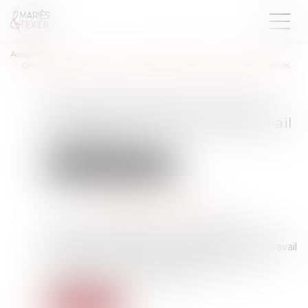
Accueil
Quand l’employeur prend en charge les trajets domicile-travail des salariés
Quand l’employeur prend en
charge les trajets domicile-travail
des salariés
Droit du travail - Employeurs
Publié le :
14/09/2022
Source :
cabinet-rs.expert-infos.com
Les pouvoirs publics incitent les employeurs à
participer au financement des trajets domicile-travail
des salariés en relevant les plafonds annuels
d’exonération fiscale et sociale...
Lire la suite